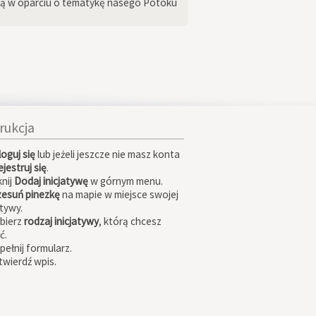
ową w oparciu o tematykę nasego Potoku
trukcja
loguj się
lub jeżeli jeszcze nie masz konta
jestruj się
.
knij
Dodaj inicjatywę
w górnym menu.
zesuń pinezkę
na mapie w miejsce swojej
atywy.
ybierz
rodzaj inicjatywy
, którą chcesz
ć.
pełnij formularz.
twierdź wpis.