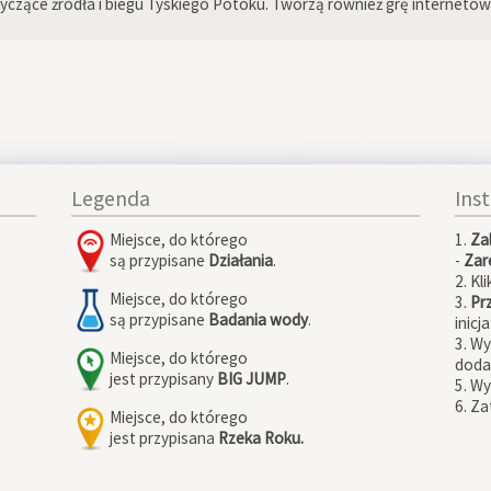
tyczące źródła i biegu Tyskiego Potoku. Tworzą również grę internet
Legenda
Ins
Miejsce, do którego
1.
Za
są przypisane
Działania
.
-
Zare
2. Kli
Miejsce, do którego
3.
Pr
są przypisane
Badania wody
.
inicj
3. W
Miejsce, do którego
doda
jest przypisany
BIG JUMP
.
5. Wy
6. Za
Miejsce, do którego
jest przypisana
Rzeka Roku.