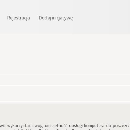
Rejestracja
Dodaj inicjatywę
wili wykorzystać swoją umiejętność obsługi komputera do poszezr