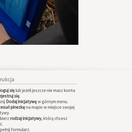
trukcja
loguj się
lub jeżeli jeszcze nie masz konta
jestruj się
.
knij
Dodaj inicjatywę
w górnym menu.
zesuń pinezkę
na mapie w miejsce swojej
atywy.
ybierz
rodzaj inicjatywy
, którą chcesz
ć.
pełnij formularz.