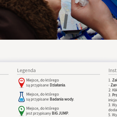
Legenda
Ins
Miejsce, do którego
1.
Za
są przypisane
Działania
.
-
Zare
2. Kli
Miejsce, do którego
3.
Pr
są przypisane
Badania wody
.
inicj
3. W
Miejsce, do którego
doda
jest przypisany
BIG JUMP
.
5. Wy