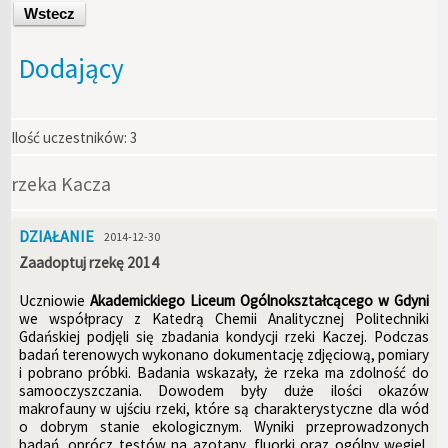
Wstecz
Dodający
Ilość uczestników:
3
rzeka Kacza
DZIAŁANIE
2014-12-30
Zaadoptuj rzekę 2014
Uczniowie
Akademickiego Liceum Ogólnokształcącego w Gdyni
we współpracy z Katedrą Chemii Analitycznej Politechniki
Gdańskiej podjęli się zbadania kondycji rzeki Kaczej. Podczas
badań terenowych wykonano dokumentację zdjęciową, pomiary
i pobrano próbki. Badania wskazały, że rzeka ma zdolność do
samooczyszczania. Dowodem były duże ilości okazów
makrofauny w ujściu rzeki, które są charakterystyczne dla wód
o dobrym stanie ekologicznym. Wyniki przeprowadzonych
badań, oprócz testów na azotany, fluorki oraz ogólny węgiel,