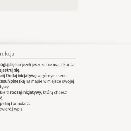
trukcja
loguj się
lub jeżeli jeszcze nie masz konta
jestruj się
.
knij
Dodaj inicjatywę
w górnym menu.
zesuń pinezkę
na mapie w miejsce swojej
atywy.
ybierz
rodzaj inicjatywy
, którą chcesz
ć.
pełnij formularz.
twierdź wpis.