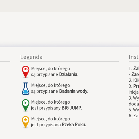
Legenda
Ins
Miejsce, do którego
1.
Za
są przypisane
Działania
.
-
Zare
2. Kli
Miejsce, do którego
3.
Pr
są przypisane
Badania wody
.
inicj
3. W
Miejsce, do którego
doda
jest przypisany
BIG JUMP
.
5. Wy
6. Za
Miejsce, do którego
jest przypisana
Rzeka Roku.