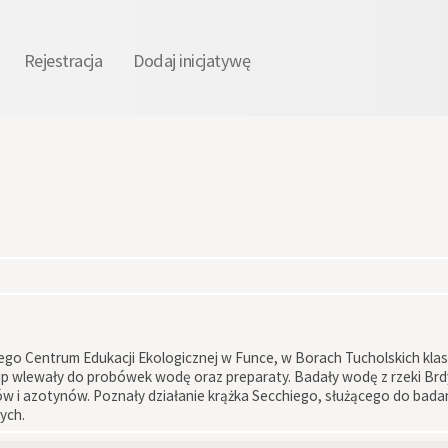
Rejestracja
Dodaj inicjatywę
ego Centrum Edukacji Ekologicznej w Funce, w Borach Tucholskich klasy
rup wlewały do probówek wodę oraz preparaty. Badały wodę z rzeki Brd
 i azotynów. Poznały działanie krążka Secchiego, służącego do badan
ych.