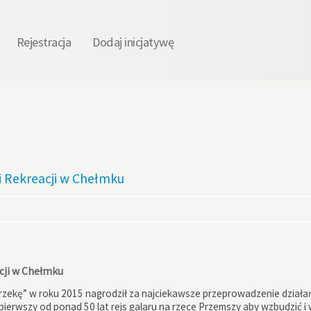
Rejestracja
Dodaj inicjatywę
 i Rekreacji w Chełmku
acji w Chełmku
zekę” w roku 2015 nagrodził za najciekawsze przeprowadzenie działań 
pierwszy od ponad 50 lat rejs galaru na rzece Przemszy aby wzbudzić 