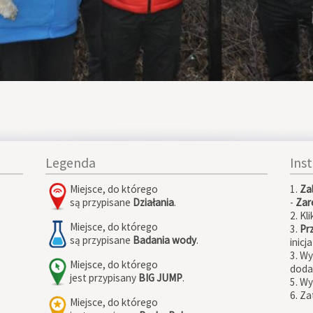
Legenda
Ins
Miejsce, do którego
1.
Za
są przypisane
Działania
.
-
Zare
2. Kli
Miejsce, do którego
3.
Pr
są przypisane
Badania wody
.
inicj
3. W
Miejsce, do którego
doda
jest przypisany
BIG JUMP
.
5. Wy
6. Za
Miejsce, do którego