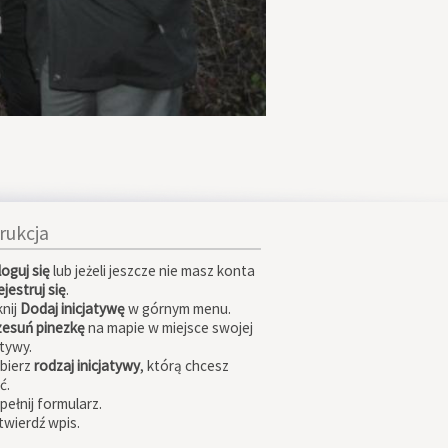
trukcja
loguj się
lub jeżeli jeszcze nie masz konta
jestruj się
.
knij
Dodaj inicjatywę
w górnym menu.
zesuń pinezkę
na mapie w miejsce swojej
atywy.
ybierz
rodzaj inicjatywy
, którą chcesz
ć.
pełnij formularz.
twierdź wpis.