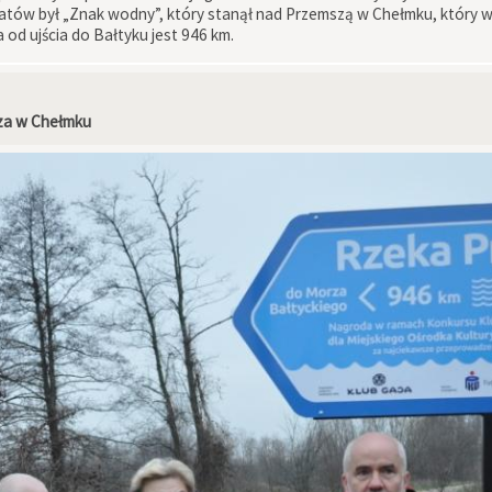
eatów był „Znak wodny”, który stanął nad Przemszą w Chełmku, który 
a od ujścia do Bałtyku jest 946 km.
za w Chełmku