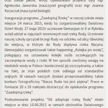
oraz badali jakość wody. Opiekunkami projektu były mgr
Agnieszka Jaworska (nauczyciel geografii) oraz mgr Joanna
Kozaczuk (nauczyciel biologii).
Inauguracja programu „Zaadoptuj Rzekę” w naszej szkole miała
miejsce 24 marca 2015, kiedy to zorganizowaliśmy Światowy
Dzień Wody. 27 maja 2015r uczniowie Gimnazjum nr 6 w Rybniku
wzięli udział w zajęciach terenowych nad rzeką Rudą. Uczniowie
naszej szkoły sprzątali brzegi Rudy na odcinku od ulicy Gliwickiej
do miejsca, w którym do Rudy dopływa rzeka Nacyna.
Gimnazjaliści zorganizowali także happening „Kolejka po wodę”,
polegający na ustawianiu kolejki osób oczekujących na
zaczerpnięcie wody z rzeki. W ten sposób zwrócimy uwagę na
niedobór wody w Polsce i konieczność jej oszczędzania, a także
na fakt, że stan polskich rzek odbiega od standardów
unijnych. W ramach naszych działań przeprowadziliśmy także
konkurs fotograficzny "Nasza Ruda też jest piękna". Prace w
formacie 20 x 30 należało dostarczyć do opiekunów programu
"Zaadoptuj rzekę”.
Podsumowanie projektu "G6 adoptuje rzekę Rudę" miało
miejsce w dniu 10.06.2015 w ramach obchodów Światowego