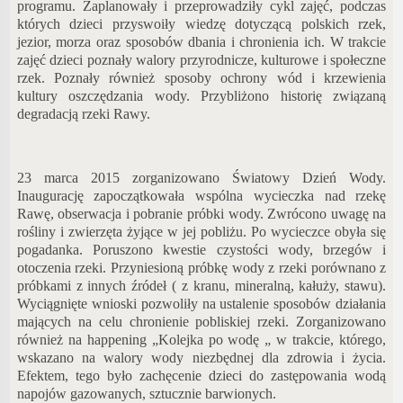
programu. Zaplanowały i przeprowadziły cykl zajęć, podczas
których dzieci przyswoiły wiedzę dotyczącą polskich rzek,
jezior, morza oraz sposobów dbania i chronienia ich. W trakcie
zajęć dzieci poznały walory przyrodnicze, kulturowe i społeczne
rzek. Poznały również sposoby ochrony wód i krzewienia
kultury oszczędzania wody. Przybliżono historię związaną
degradacją rzeki Rawy.
23 marca 2015 zorganizowano Światowy Dzień Wody.
Inaugurację zapoczątkowała wspólna wycieczka nad rzekę
Rawę, obserwacja i pobranie próbki wody. Zwrócono uwagę na
rośliny i zwierzęta żyjące w jej pobliżu. Po wycieczce obyła się
pogadanka. Poruszono kwestie czystości wody, brzegów i
otoczenia rzeki. Przyniesioną próbkę wody z rzeki porównano z
próbkami z innych źródeł ( z kranu, mineralną, kałuży, stawu).
Wyciągnięte wnioski pozwoliły na ustalenie sposobów działania
mających na celu chronienie pobliskiej rzeki. Zorganizowano
również na happening „Kolejka po wodę „ w trakcie, którego,
wskazano na walory wody niezbędnej dla zdrowia i życia.
Efektem, tego było zachęcenie dzieci do zastępowania wodą
napojów gazowanych, sztucznie barwionych.