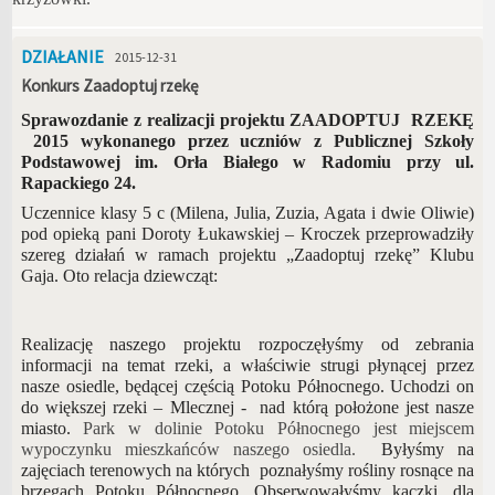
DZIAŁANIE
2015-12-31
Konkurs Zaadoptuj rzekę
Sprawozdanie z realizacji projektu ZAADOPTUJ RZEKĘ
2015 wykonanego przez uczniów z Publicznej Szkoły
Podstawowej im. Orła Białego w Radomiu przy ul.
Rapackiego 24.
Uczennice klasy 5 c (Milena, Julia, Zuzia, Agata i dwie Oliwie)
pod opieką pani Doroty Łukawskiej – Kroczek przeprowadziły
szereg działań w ramach projektu „Zaadoptuj rzekę” Klubu
Gaja. Oto relacja dziewcząt:
Realizację naszego projektu rozpoczęłyśmy od zebrania
informacji na temat rzeki, a właściwie strugi płynącej przez
nasze osiedle, będącej częścią Potoku Północnego. Uchodzi on
do większej rzeki – Mlecznej - nad którą położone jest nasze
miasto.
Park w dolinie Potoku Północnego jest miejscem
wypoczynku mieszkańców naszego osiedla.
Byłyśmy na
zajęciach terenowych na których poznałyśmy rośliny rosnące na
brzegach Potoku Północnego. Obserwowałyśmy kaczki, dla