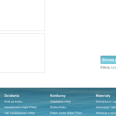
Strona 
Kliknij
tuta
Działania
Konkursy
Materiały
Krok po kroku
Zaadoptuj rzekę
Scenariusze za
Interaktywna mapa Polski
Rzeka Roku
Informacje / fak
Jak zaadoptować rzekę
Polish Junior Water Prize
Animacja o osz