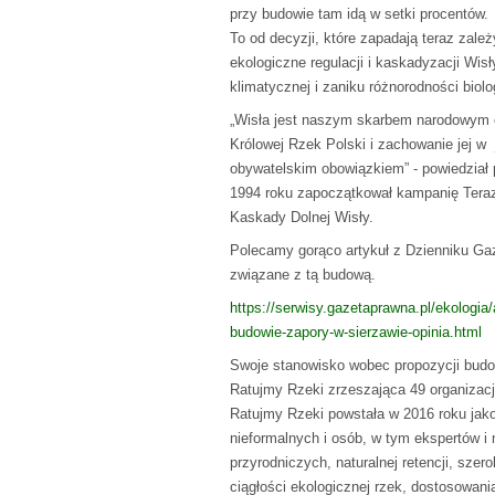
przy budowie tam idą w setki procentów.
To od decyzji, które zapadają teraz zale
ekologiczne regulacji i kaskadyzacji Wis
klimatycznej i zaniku różnorodności biolo
„Wisła jest naszym skarbem narodowym o
Królowej Rzek Polski i zachowanie jej w
obywatelskim obowiązkiem” - powiedział 
1994 roku zapoczątkował kampanię Teraz
Kaskady Dolnej Wisły.
Polecamy gorąco artykuł z Dzienniku Ga
związane z tą budową.
https://serwisy.gazetaprawna.pl/ekologia/
budowie-zapory-w-sierzawie-opinia.html
Swoje stanowisko wobec propozycji budow
Ratujmy Rzeki zrzeszająca 49 organizacji
Ratujmy Rzeki powstała w 2016 roku jako
nieformalnych i osób, w tym ekspertów i
przyrodniczych, naturalnej retencji, szero
ciągłości ekologicznej rzek, dostosowani