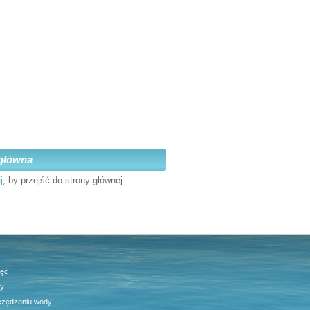
główna
j
, by przejść do strony głównej.
jęć
ty
czędzaniu wody