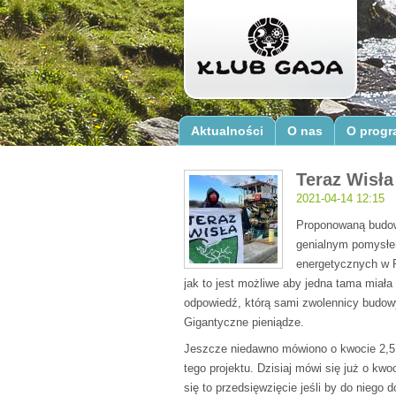
Aktualności
O nas
O progr
Teraz Wisła
2021-04-14 12:15
Proponowaną budow
genialnym pomysłe
energetycznych w P
jak to jest możliwe aby jedna tama miała
odpowiedź, którą sami zwolennicy budow
Gigantyczne pieniądze.
Jeszcze niedawno mówiono o kwocie 2,5 m
tego projektu. Dzisiaj mówi się już o kw
się to przedsięwzięcie jeśli by do niego