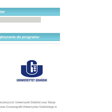
ter
głoszenia do programu
erytoryczni: Uniwersytet Gdański oraz Stacja
ytutu Oceanografii Uniwersytetu Gdańskiego w