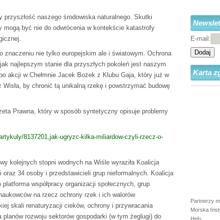
ży przyszłość naszego środowiska naturalnego. Skutki
Newslet
ły mogą być nie do odwrócenia w kontekście katastrofy
gicznej.
E-mail:
Dodaj
 znaczeniu nie tylko europejskim ale i światowym. Ochrona
 jak najlepszym stanie dla przyszłych pokoleń jest naszym
Karta z
po akcji w Chełmnie Jacek Bożek z Klubu Gaja, który już w
 Wisła, by chronić tą unikalną rzekę i powstrzymać budowę
zeta Prawna, który w sposób syntetyczny opisuje problemy
artykuly/8137201,jak-ugryzc-kilka-miliardow-czyli-rzecz-o-
y kolejnych stopni wodnych na Wiśle wyraziła Koalicja
 oraz 34 osoby i przedstawicieli grup nieformalnych. Koalicja
 platforma współpracy organizacji społecznych, grup
 naukowców na rzecz ochrony rzek i ich walorów
Partnerzy m
kiej skali renaturyzacji cieków, ochrony i przywracania
Morska Inst
a planów rozwoju sektorów gospodarki (w tym żeglugi) do
Helu.