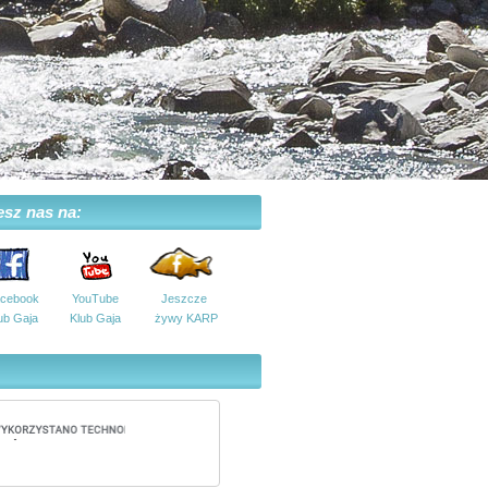
esz nas na:
cebook
YouTube
Jeszcze
ub Gaja
Klub Gaja
żywy KARP