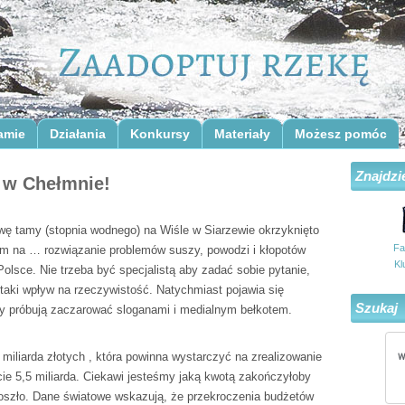
amie
Działania
Konkursy
Materiały
Możesz pomóc
Znajdzi
 w Chełmnie!
ę tamy (stopnia wodnego) na Wiśle w Siarzewie okrzyknięto
Fa
m na … rozwiązanie problemów suszy, powodzi i kłopotów
Kl
olsce. Nie trzeba być specjalistą aby zadać sobie pytanie,
 taki wpływ na rzeczywistość. Natychmiast pojawia się
Szukaj
y próbują zaczarować sloganami i medialnym bełkotem.
iliarda złotych , która powinna wystarczyć na zrealizowanie
ocie 5,5 miliarda. Ciekawi jesteśmy jaką kwotą zakończyłoby
 doszło. Dane światowe wskazują, że przekroczenia budżetów