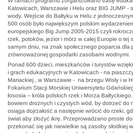
W ramach programu zorganizowano trasę edukac
Katowicach, Warszawie i Helu oraz BIG JUMP - 
wody. Wejście do Bałtyku w Helu z jednoczesny
500 osób było największym polskim wydarzenie
europejskiego Big Jump 2005-2015 czyli rokrocz
rzek, potoków, jezior i mórz w całej Europie o tej
samym dniu, na znak społecznego poparcia dla 
zrównoważonej gospodarki zasobami wodnymi.
Ponad 600 dzieci, mieszkańców i turystów wzię
i grach edukacyjnych w Katowicach - na piaszczys
Mariackiej , w Warszawie - na brzegu Wisły i w H
Fokarium Stacji Morskiej Uniwersytetu Gdański
łososia – króla polskich rzek i Morza Bałtyckiego
bowiem drożnych i czystych wód, by dotrzeć do 
osiąga dojrzałość a następnie wrócić do rzeki, g
świat aby złożyć ikrę. Przeprowadzano proste d
przekonać się jak niewielkie są zasoby słodkiej 