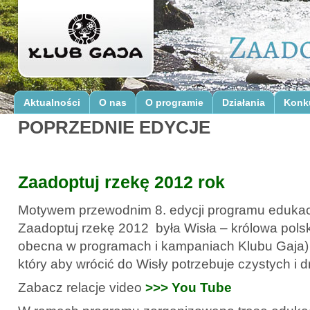
Aktualności
O nas
O programie
Działania
Konk
POPRZEDNIE EDYCJE
Zaadoptuj rzekę 2012 rok
Motywem przewodnim 8. edycji programu edukacj
Zaadoptuj rzekę 2012 była Wisła – królowa polski
obecna w programach i kampaniach Klubu Gaja) i 
który aby wrócić do Wisły potrzebuje czystych i 
Zabacz relacje video
>>> You Tube