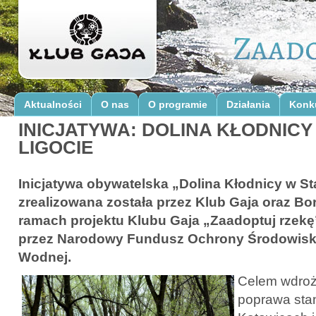
Aktualności
O nas
O programie
Działania
Konk
INICJATYWA: DOLINA KŁODNICY
LIGOCIE
Inicjatywa obywatelska „Dolina Kłodnicy w St
zrealizowana została przez Klub Gaja oraz B
ramach projektu Klubu Gaja „Zaadoptuj rzek
przez Narodowy Fundusz Ochrony Środowisk
Wodnej.
Celem wdroże
poprawa stan