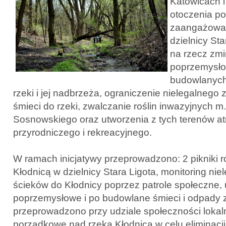
Katowicach i 
otoczenia p
zaangażowan
dzielnicy Sta
na rzecz zmi
poprzemysło
budowlanych
rzeki i jej nadbrzeża, ograniczenie nielegalnego 
śmieci do rzeki, zwalczanie roślin inwazyjnych m
Sosnowskiego oraz utworzenia z tych terenów at
przyrodniczego i rekreacyjnego.
W ramach inicjatywy przeprowadzono: 2 pikniki 
Kłodnicą w dzielnicy Stara Ligota, monitoring ni
ścieków do Kłodnicy poprzez patrole społeczne, 
poprzemysłowe i po budowlane śmieci i odpady 
przeprowadzono przy udziale społeczności lokal
porządkowe nad rzeką Kłodnicą w celu eliminacji