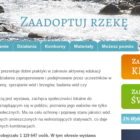
amie
Działania
Konkursy
Materiały
Możesz pomóc
prezentuje dobre praktyki w zakresie aktywnej edukacji
 działania zaproponowane i podejmowane przez uczestników w
eny, sprzątanie wód i brzegów, badania wód czy
cią jest wystawa, zachęca społeczności lokalne do
ajdującym się w pobliżu; poznania jego walorów nie tylko
społecznych. Ma na celu ochronę i poprawę stanu jakości wód.
1% Wybi
nych umieszczonych na wolnostojących statywach, co daje
żnych kombinacjach.
 obejrzało 1 119 647 osób. W tym okresie wystawa