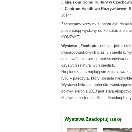

Miejskim Domu Kultury w Czechowi

Centrum Handlowo-Rozrywkowym So
2014r.
Zachęcamy wszystkie instytucje, domy ku
prezentacją wystawy do kontaktu z biurem
KONTAKT).
Wystawa „Zaadoptuj rzekę – jakie rzek
dwuśrodowiskowych oraz ich siedlisk, wy
celu zwrócenie uwagi społeczeństwa na pi
czystych i naturalnych siedlisk.
Na planszach znajdują się zdjęcia wraz 
ryby – pasożyta, który posiada niezwykl
Wystawa była dostępna dla zwiedzającyc
połowy sierpnia 2013 jest stałą ekspo
Morświna na terenie Stacji Morskiej Inst
Wystawa Zaadoptuj rzekę