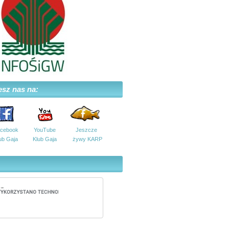
esz nas na:
cebook
YouTube
Jeszcze
ub Gaja
Klub Gaja
żywy KARP