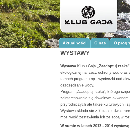
Aktualności
O nas
O progr
WYSTAWY
Wystawa
Klubu Gaja
„Zaadoptuj rzekę”
ekologicznej na rzecz ochrony wód oraz
ramach programu np.: wycieczki nad akw
oszczędzanie wody.
Program „Zaadoptuj rzekę”, którego częś
zainteresowania się dowolnym akwenem zn
przyrodniczych ale także kulturowych i 
Wystawa składa się z 7 plansz dwustron
możliwość zestawienia ich ze sobą w ró
W sumie w latach 2013 - 2014 wystawę