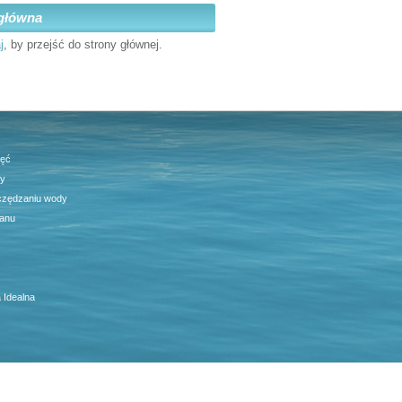
główna
j
, by przejść do strony głównej.
jęć
ty
czędzaniu wody
anu
 Idealna