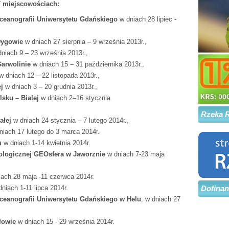
7 miejscowościach
:
Oceanografii Uniwersytetu Gdańskiego
w dniach 28 lipiec -
 Dygowie
w dniach 27 sierpnia – 9 września 2013r.,
niach 9 – 23 września 2013r.,
Garwolinie
w dniach 15 – 31 października 2013r.,
w dniach 12 – 22 listopada 2013r.,
ej
w dniach 3 – 20 grudnia 2013r.,
lsku – Bialej
w dniach 2–16 stycznia
14r
Rzeka 
ałej
w dniach 24 stycznia – 7 lutego 2014r.,
iach 17 lutego do 3 marca 2014r.
u
w dniach 1-14 kwietnia 2014r.
ologicznej GEOsfera w Jaworznie
w dniach 7-23 maja
iach 28 maja -11 czerwca 2014r.
dniach 1-11 lipca 2014r.
Dofina
Oceanografii Uniwersytetu Gdańskiego w Helu
, w dniach 27
łowie
w dniach 15 - 29 września 2014r.