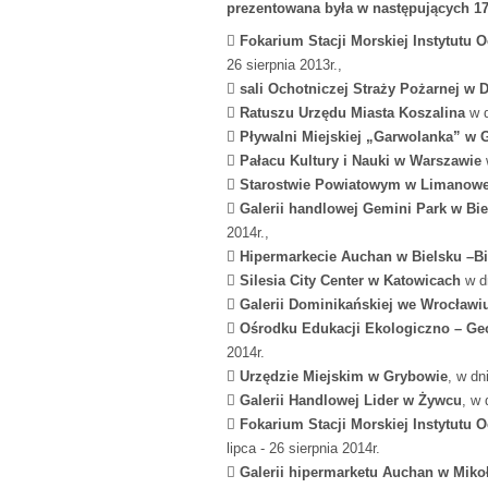
prezentowana była w następujących 1

Fokarium Stacji Morskiej Instytutu 
26 sierpnia 2013r.,

sali Ochotniczej Straży Pożarnej w

Ratuszu Urzędu Miasta Koszalina
w d

Pływalni Miejskiej „Garwolanka” w 

Pałacu Kultury i Nauki w Warszawie

Starostwie Powiatowym w Limanow

Galerii handlowej Gemini Park w Bie
20

Hipermarkecie Auchan w Bielsku –Bi

Silesia City Center w Katowicach
w dn

Galerii Dominikańskiej we Wrocławi

Ośrodku Edukacji Ekologiczno – Ge
2014r.

Urzędzie Miejskim w Grybowie
, w dn

Galerii Handlowej Lider w Żywcu
, w 

Fokarium Stacji Morskiej Instytutu 
lipca - 26 sierpnia 2014r.

Galerii hipermarketu Auchan w Miko