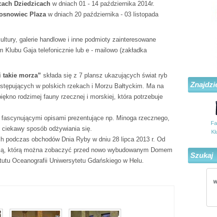
cach Dziedzicach
w dniach 01 - 14 października 2014r.
snowiec Plaza
w dniach 20 października - 03 listopada
ltury, galerie handlowe i inne podmioty zainteresowane
 Klubu Gaja telefonicznie lub e - mailowo (zakładka
i takie morza”
składa się z 7 plansz ukazujących świat ryb
Znajdzi
stępujących w polskich rzekach i Morzu Bałtyckim. Ma na
ękno rodzimej fauny rzecznej i morskiej, która potrzebuje
z fascynującymi opisami prezentujące np. Minoga rzecznego,
Fa
e ciekawy sposób odżywiania się.
Kl
h podczas obchodów Dnia Ryby w dniu 28 lipca 2013 r. Od
zycją, którą można zobaczyć przed nowo wybudowanym Domem
Szukaj
ytutu Oceanografii Uniwersytetu Gdańskiego w Helu.