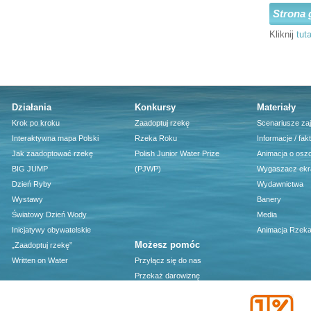
Strona 
Kliknij
tuta
Działania
Konkursy
Materiały
Krok po kroku
Zaadoptuj rzekę
Scenariusze za
Interaktywna mapa Polski
Rzeka Roku
Informacje / fak
Jak zaadoptować rzekę
Polish Junior Water Prize
Animacja o osz
BIG JUMP
(PJWP)
Wygaszacz ekr
Dzień Ryby
Wydawnictwa
Wystawy
Banery
Światowy Dzień Wody
Media
Inicjatywy obywatelskie
Animacja Rzeka
Możesz pomóc
„Zaadoptuj rzekę”
Written on Water
Przyłącz się do nas
Przekaż darowiznę
1 procent podatku - darmowy
program PIT