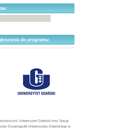
ter
głoszenia do programu
erytoryczni: Uniwersytet Gdański oraz Stacja
ytutu Oceanografii Uniwersytetu Gdańskiego w