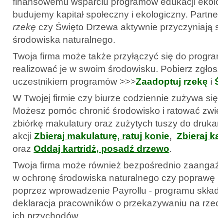
finansowemu wsparciu programów edukacji ekol
budujemy kapitał społeczny i ekologiczny. Partne
rzekę
czy Święto Drzewa aktywnie przyczyniają 
środowiska naturalnego.
Twoja firma może także przyłączyć się do progr
realizować je w swoim środowisku. Pobierz zgłos
uczestnikiem programów >>>
Zaadoptuj rzekę
i
W Twojej firmie czy biurze codziennie zużywa się 
Możesz pomóc chronić środowisko i ratować zwie
zbiórkę makulatury oraz zużytych tuszy do drukark
akcji
Zbieraj makulaturę, ratuj konie
,
Zbieraj ka
oraz
Oddaj kartridż, posadź drzewo
.
Twoja firma może również bezpośrednio zaang
w ochronę środowiska naturalnego czy poprawę 
poprzez wprowadzenie Payrollu - programu skład
deklaracja pracowników o przekazywaniu na rze
ich przychodów.