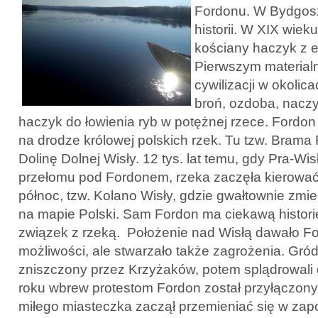
Fordonu. W Bydgos
historii. W XIX wiek
kościany haczyk z e
Pierwszym materia
cywilizacji w okolic
broń, ozdoba, naczy
haczyk do łowienia ryb w potężnej rzece. Fordon
na drodze królowej polskich rzek. Tu tzw. Brama
Dolinę Dolnej Wisły. 12 tys. lat temu, gdy Pra-Wi
przełomu pod Fordonem, rzeka zaczęła kierowa
północ, tzw. Kolano Wisły, gdzie gwałtownie zmie
na mapie Polski. Sam Fordon ma ciekawą historię
związek z rzeką. Położenie nad Wisłą dawało For
możliwości, ale stwarzało także zagrożenia. Gród
zniszczony przez Krzyżaków, potem splądrowali
roku wbrew protestom Fordon został przyłączon
miłego miasteczka zaczął przemieniać się w zap