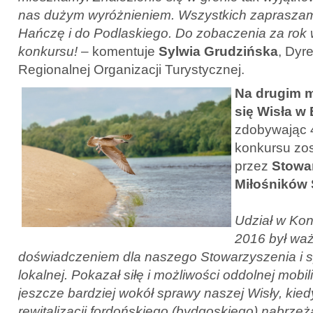
nas dużym wyróżnieniem. Wszystkich zaprasza
Hańczę i do Podlaskiego. Do zobaczenia za rok w
konkursu!
– komentuje
Sylwia Grudzińska
, Dyr
Regionalnej Organizacji Turystycznej.
Na drugim m
się Wisła w
zdobywając 
konkursu zos
przez
Stowa
Miłośników
Udział w Ko
2016 był wa
doświadczeniem dla naszego Stowarzyszenia i s
lokalnej. Pokazał siłę i możliwości oddolnej mobili
jeszcze bardziej wokół sprawy naszej Wisły, kied
rewitalizacji fordońskiego (bydgoskiego) nabrze