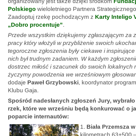
organizowany jest także dzięki środkom
Fundac
Polskiego
wieloletniego Partnera Strategiczneg
Zaadoptuj rzekę pochodzącym z
Karty Inteligo
„Dobro procentuje”
.
Przede wszystkim dziękujemy zgłaszającym za z
pracy który włożyli w przybliżenie swoich ukoch
tegoroczne zgłoszenia były ciekawe i inspirujące
nich był trudnym zadaniem. W każdym zgłoszen
dostrzec miłość i szacunek do swoich lokalnych 
życzymy powodzenia we wrześniowym głosowan
dodaje
Paweł Grzybowski
, koordynator progra
Klubu Gaja.
Spośród nadesłanych zgłoszeń Jury, wybrało
rzek, które we wrześniu będą konkurować o j
poparcie internautów:
1.
Biała Przemsza 
kilometrach 63+500 