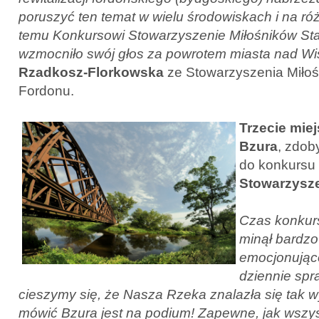
poruszyć ten temat w wielu środowiskach i na róż
temu Konkursowi Stowarzyszenie Miłośników St
wzmocniło swój głos za powrotem miasta nad Wi
Rzadkosz-Florkowska
ze Stowarzyszenia Miłoś
Fordonu.
Trzecie miej
Bzura
, zdob
do konkursu
Stowarzysz
Czas konkur
minął bardzo
emocjonująco
dziennie spr
cieszymy się, że Nasza Rzeka znalazła się tak w
mówić Bzura jest na podium! Zapewne, jak wszy