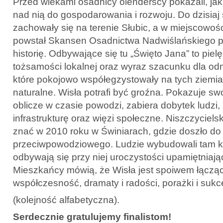
Przed wiekami osadnicy olenderscy pokazali, jak
nad nią do gospodarowania i rozwoju. Do dzisiaj 
zachowały się na terenie Słubic, a w miejscowoś
powstał Skansen Osadnictwa Nadwiślańskiego p
historię. Odbywające się tu „Święto Jana” to pie
tożsamości lokalnej oraz wyraz szacunku dla odm
które pokojowo współegzystowały na tych ziemi
naturalne. Wisła potrafi być groźna. Pokazuje s
oblicze w czasie powodzi, zabiera dobytek ludzi,
infrastrukturę oraz więzi społeczne. Niszczycielsk
znać w 2010 roku w Świniarach, gdzie doszło do
przeciwpowodziowego. Ludzie wybudowali tam ka
odbywają się przy niej uroczystości upamiętniają
Mieszkańcy mówią, że Wisła jest spoiwem łączący
współczesność, dramaty i radości, porażki i sukce
(kolejność alfabetyczna).
Serdecznie gratulujemy finalistom!