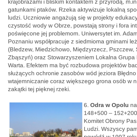
krajobrazami i bliskim kontaktem z przyrodą, m.in
gatunkami ptaków. Rzeka aktywizuje lokalną spo
ludzi. Uczniowie angażują się w projekty edukacy
czystość wody w Obrze, powstają strony i fora in
poświęcone jej problemom. Uniwersytet im. Ada
Poznaniu współpracuje z siedmioma gminami le
(Bledzew, Miedzichowo, Międzyrzecz, Pszczew, Si
Zbąszyń) oraz Stowarzyszeniem Lokalna Grupa
Warta. Efektem ma być rozbudowa projektów bad
służących ochronie zasobów wód jeziora Błędno 
wtajemniczanie coraz większego grona osób w 
zakątki tej pięknej rzeki.
6.
Odra w Opolu
na
148+500 – 152+200,
Komitet Obrony Pasi
Ludzi. Wszyscy pami
powódź w 1997 roku