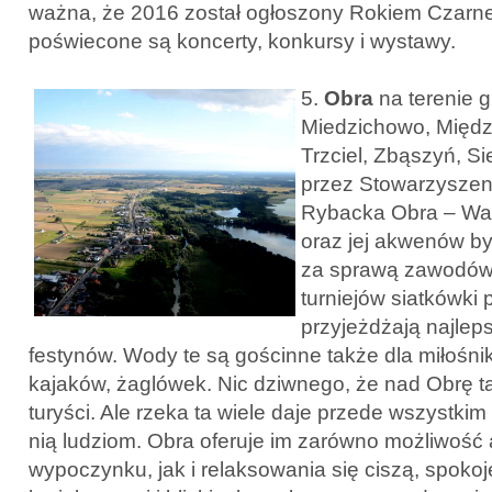
ważna, że 2016 został ogłoszony Rokiem Czarn
poświecone są koncerty, konkursy i wystawy.
5.
Obra
na terenie 
Miedzichowo, Międz
Trzciel, Zbąszyń, S
przez Stowarzyszen
Rybacka Obra – War
oraz jej akwenów by
za sprawą zawodów
turniejów siatkówki 
przyjeżdżają najleps
festynów. Wody te są gościnne także dla miłośn
kajaków, żaglówek. Nic dziwnego, że nad Obrę ta
turyści. Ale rzeka ta wiele daje przede wszystk
nią ludziom. Obra oferuje im zarówno możliwość
wypoczynku, jak i relaksowania się ciszą, spok