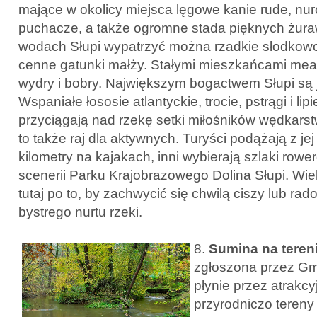
mające w okolicy miejsca lęgowe kanie rude, nur
puchacze, a także ogromne stada pięknych żuraw
wodach Słupi wypatrzyć można rzadkie słodkowo
cenne gatunki małży. Stałymi mieszkańcami mean
wydry i bobry. Największym bogactwem Słupi są 
Wspaniałe łososie atlantyckie, trocie, pstrągi i lip
przyciągają nad rzekę setki miłośników wędkarstwa
to także raj dla aktywnych. Turyści podążają z j
kilometry na kajakach, inni wybierają szlaki row
scenerii Parku Krajobrazowego Dolina Słupi. Wie
tutaj po to, by zachwycić się chwilą ciszy lub 
bystrego nurtu rzeki.
8.
Sumina na teren
zgłoszona przez Gm
płynie przez atrakcy
przyrodniczo tereny