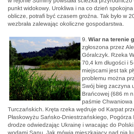
w rejonie Suminy powstała ścieżka przyrodniczo
punkt widokowy. Urokliwa i na co dzień spokojna
oblicze, potrafi być czasem groźna. Tak było w 2
wezbrała zalewając okoliczne gospodarstwa.
9.
Wiar na terenie 
zgłoszona przez Al
Góralczyk. Rzeka W
70,4 km długości i 5
miejscami jest tak p
problemu można prze
Swój bieg zaczyna 
Brańcowej (686 m n.
paśmie Chwaniowa 
Turczańskich. Kręta rzeka wędruje od Karpat pr
Płaskowyżu Sańsko-Dniestrzańskiego, Pogórza
drodze odwiedzając Ukrainę i wracając do Polski,
wodami Sanu. Jak mówią mieszkający nad nią lud