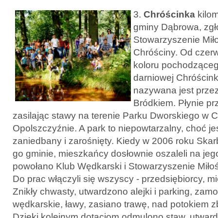
3.
Chróścinka
kilom
gminy Dąbrowa, zgł
Stowarzyszenie Mił
Chróściny. Od czer
koloru pochodząceg
darniowej Chróścin
nazywana jest prz
Bródkiem. Płynie pr
zasilając stawy na terenie Parku Dworskiego w C
Opolszczyźnie. A park to niepowtarzalny, choć j
zaniedbany i zarośnięty. Kiedy w 2006 roku Ska
go gminie, mieszkańcy dosłownie oszaleli na jeg
powołano Klub Wędkarski i Stowarzyszenie Miło
Do prac włączyli się wszyscy - przedsiębiorcy, mi
Znikły chwasty, utwardzono alejki i parking, za
wędkarskie, ławy, zasiano trawę, nad potokiem
Dzięki kolejnym dotacjom odmulono staw, utward