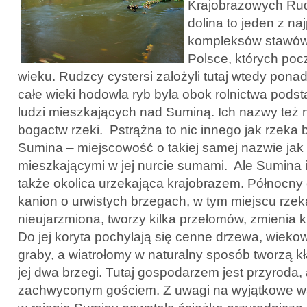
Krajobrazowych Rud
dolina to jeden z na
kompleksów stawów
Polsce, których poc
wieku. Rudzcy cystersi założyli tutaj wtedy pona
całe wieki hodowla ryb była obok rolnictwa pod
ludzi mieszkających nad Suminą. Ich nazwy też 
bogactw rzeki. Pstrążna to nic innego jak rzeka b
Sumina – miejscowość o takiej samej nazwie jak r
mieszkającymi w jej nurcie sumami. Ale Sumina i
także okolica urzekająca krajobrazem. Północny 
kanion o urwistych brzegach, w tym miejscu rzeka 
nieujarzmiona, tworzy kilka przełomów, zmienia 
Do jej koryta pochylają się cenne drzewa, wieko
graby, a wiatrołomy w naturalny sposób tworzą kł
jej dwa brzegi. Tutaj gospodarzem jest przyroda,
zachwyconym gościem. Z uwagi na wyjątkowe wa