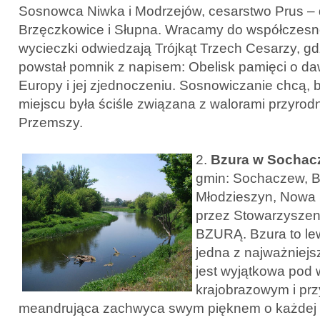
Sosnowca Niwka i Modrzejów, cesarstwo Prus – 
Brzęczkowice i Słupna. Wracamy do współczesno
wycieczki odwiedzają Trójkąt Trzech Cesarzy, g
powstał pomnik z napisem: Obelisk pamięci o d
Europy i jej zjednoczeniu. Sosnowiczanie chcą, 
miejscu była ściśle związana z walorami przyrodn
Przemszy.
2.
Bzura w Sochac
gmin: Sochaczew, 
Młodzieszyn, Nowa 
przez Stowarzysze
BZURĄ. Bzura to le
jedna z najważniejs
jest wyjątkowa pod
krajobrazowym i pr
meandrująca zachwyca swym pięknem o każdej p