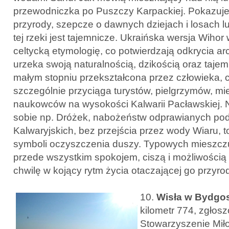
przewodniczka po Puszczy Karpackiej. Pokazuje 
przyrody, szepcze o dawnych dziejach i losach l
tej rzeki jest tajemnicze. Ukraińska wersja Wihor
celtycką etymologię, co potwierdzają odkrycia ar
urzeka swoją naturalnością, dzikością oraz tajem
małym stopniu przekształcona przez człowieka, c
szczególnie przyciąga turystów, pielgrzymów, m
naukowców na wysokości Kalwarii Pacławskiej. N
sobie np. Dróżek, nabożeństw odprawianych p
Kalwaryjskich, bez przejścia przez wody Wiaru, 
symboli oczyszczenia duszy. Typowych mieszcz
przede wszystkim spokojem, ciszą i możliwością
chwilę w kojący rytm życia otaczającej go przyro
10.
Wisła w Bydgo
kilometr 774, zgłos
Stowarzyszenie Mił