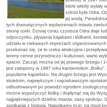
które wtedy wylały 
szkód była Odra, Op
jej wodą. Paradoksa
tych dramatycznych wydarzeniach miasto zwróci
stronę rzeki. Dzisiaj coraz czystsza Odra daje l
odpoczynku, pływania kajakami i łódkami, kontak
udziału w ciekawych imprezach organizowanych
przekonać się, że to rzeka atrakcyjna i przepływ
tereny cenne przyrodniczo i kulturowo, warto wy
spacer. Zacząć można od jej prawego brzegu i 14
jest zatopiony w 1997 roku kamieniołom „Bolko”. 
popularne kąpielisko. Na drugim brzegu jest Wy
stuletnim, największym i najciekawszym opolskim
odbudowanym po powodzi ogrodem zoologicznym
można wypożyczyć łódkę i dopłynąć nią do Wysp
najpiękniejszych dzielnic miasta, oazy spokoju. 
spotkanie z historią. Napotkamy m.in. na most ko