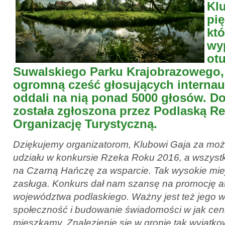
Klu
pię
któ
wy
otu
Suwalskiego Parku Krajobrazowego,
ogromną cześć głosujących internau
oddali na nią ponad 5000 głosów. D
została zgłoszona przez Podlaską R
Organizację Turystyczną.
Dziękujemy organizatorom, Klubowi Gaja za moż
udziału w konkursie Rzeka Roku 2016, a wszystk
na Czarną Hańczę za wsparcie. Tak wysokie mie
zasługa. Konkurs dał nam szansę na promocję at
województwa podlaskiego. Ważny jest też jego w
społeczność i budowanie świadomości w jak ce
mieszkamy. Znalezienie się w gronie tak wyjątko