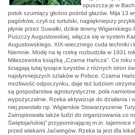
opuszcza je w Bach
potok szumiący głośno pośród głazów. Mija 13 
pagórków, czyli oz turtulski, najpiękniejszy przyk
płynie przez Suwałki, dzikie tereny Wigierskieg
Puszczy Augustowskiej, włącza się w system Ka
Augustowskiego, XIX-wiecznego cuda techniki i 
Niemnie. Modę na tę rzekę rozbudziła w 1931 r
Miłaszewska książką „Czarna Hańcza”. Co roku 
ściągają tutaj tysiące turystów z różnych stron św
najsłynniejszych szlaków w Polsce. Czarna Hańcz
możliwość odpoczynku, daje też ludziom utrzyma
są gospodarstwa agroturystyczne, pola namiotow
wypożyczalnie. Rzeka aktywizuje do działania i w
niej powstało np. Wigierskie Stowarzyszenie Tur
Zainspirowała także ludzi do organizowania co r
Świętojańskiej” przypominającej m.in. tajemnice 
przed wiekami Jaćwingów. Rzeka ta jest dla lokal