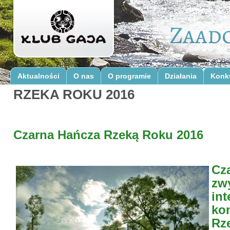
Aktualności
O nas
O programie
Działania
Konk
RZEKA ROKU 2016
Czarna Hańcza Rzeką Roku 2016
Cz
zw
in
ko
Rz