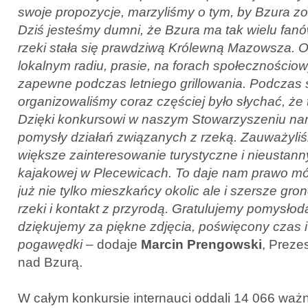
swoje propozycje, marzyliśmy o tym, by Bzura 
Dziś jesteśmy dumni, że Bzura ma tak wielu fanó
rzeki stała się prawdziwą Królewną Mazowsza. O
lokalnym radiu, prasie, na forach społecznościow
zapewne podczas letniego grillowania. Podczas 
organizowaliśmy coraz częściej było słychać, że
Dzięki konkursowi w naszym Stowarzyszeniu nar
pomysły działań związanych z rzeką. Zauważyliś
większe zainteresowanie turystyczne i nieustann
kajakowej w Plecewicach. To daje nam prawo mó
już nie tylko mieszkańcy okolic ale i szersze gro
rzeki i kontakt z przyrodą. Gratulujemy pomysło
dziękujemy za piękne zdjęcia, poświęcony czas 
pogawędki
– dodaje
Marcin Prengowski
, Preze
nad Bzurą.
W całym konkursie internauci oddali 14 066 waż