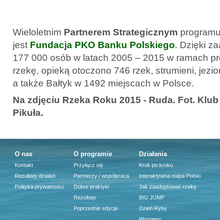
Wieloletnim
Partnerem Strategicznym
programu
jest
Fundacja PKO Banku Polskiego
. Dzięki z
177 000 osób w latach 2005 – 2015 w ramach p
rzekę, opieką otoczono 746 rzek, strumieni, jezi
a także Bałtyk w 1492 miejscach w Polsce.
Na zdjęciu Rzeka Roku 2015 - Ruda. Fot. Klu
Pikuła.
O nas
O programie
Działania
Kontakt
Przyłącz się
Krok po kroku
Rezultaty działań
Partnerzy / współpraca
Interaktywna mapa Polski
Polityka prywatności
Dobre praktyki
Jak zaadoptować rzekę
Rezultaty
BIG JUMP
Poprzednie edycje
Dzień Ryby
Wystawy