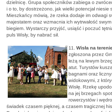
dzielnicę. Grupa społeczników zabiega o zwróce
i o to, by dostrzeżono, jak wielki potencjał niesie
Mieszkańcy mówią, że rzeka dodaje im odwagi 
majestatem oraz wzmacnia ich wytrwałość swym
biegiem. Wystarczy przyjść, usiąść i poczuć tętni
puls Wisły, by nabrać sił.
11.
Wisła na tereni
zgłoszona przez Gmi
leżą na lewym brzegu
atut. Turystów kusz
bagnami oraz liczn
widokowymi, z któr
Wisłę. Rzekę upodo
na jej brzegach sp
rowerzystów i wędro
świadek czasem pięknej, a czasem tragicznej hist