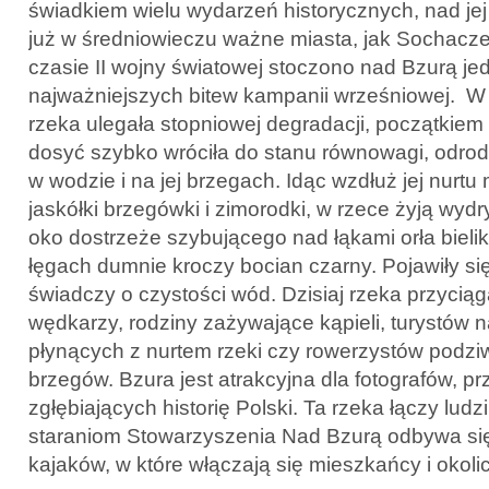
świadkiem wielu wydarzeń historycznych, nad je
już w średniowieczu ważne miasta, jak Sochacz
czasie II wojny światowej stoczono nad Bzurą je
najważniejszych bitew kampanii wrześniowej. W 
rzeka ulegała stopniowej degradacji, początkie
dosyć szybko wróciła do stanu równowagi, odrodz
w wodzie i na jej brzegach. Idąc wzdłuż jej nur
jaskółki brzegówki i zimorodki, w rzece żyją wydr
oko dostrzeże szybującego nad łąkami orła bieli
łęgach dumnie kroczy bocian czarny. Pojawiły się 
świadczy o czystości wód. Dzisiaj rzeka przyciąg
wędkarzy, rodziny zażywające kąpieli, turystów 
płynących z nurtem rzeki czy rowerzystów podziw
brzegów. Bzura jest atrakcyjna dla fotografów, p
zgłębiających historię Polski. Ta rzeka łączy ludzi
staraniom Stowarzyszenia Nad Bzurą odbywa się 
kajaków, w które włączają się mieszkańcy i okolic