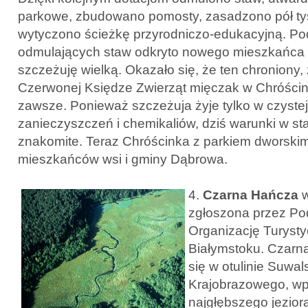
parkowe, zbudowano pomosty, zasadzono pół ty
wytyczono ścieżkę przyrodniczo-edukacyjną. Po
odmulających staw odkryto nowego mieszkańca w
szczeżuję wielką. Okazało się, że ten chroniony,
Czerwonej Księdze Zwierząt mięczak w Chróścini
zawsze. Ponieważ szczeżuja żyje tylko w czystej
zanieczyszczeń i chemikaliów, dziś warunki w s
znakomite. Teraz Chróścinka z parkiem dworski
mieszkańców wsi i gminy Dąbrowa.
4.
Czarna Hańcza
w
zgłoszona przez Po
Organizację Turyst
Białymstoku. Czarn
się w otulinie Suwa
Krajobrazowego, w
najgłębszego jezior