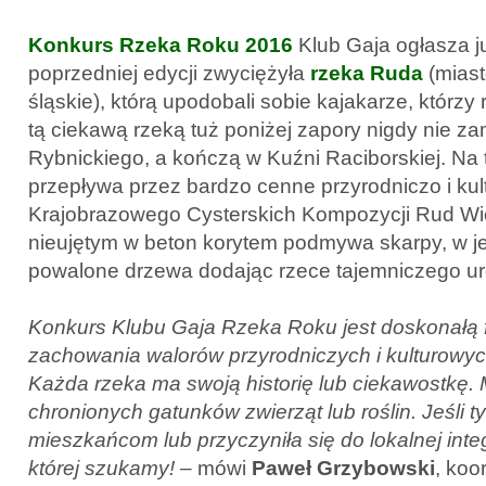
Konkurs Rzeka Roku 2016
Klub Gaja ogłasza j
poprzedniej edycji zwyciężyła
rzeka Ruda
(miast
śląskie), którą upodobali sobie kajakarze, którz
tą ciekawą rzeką tuż poniżej zapory nigdy nie z
Rybnickiego, a kończą w Kuźni Raciborskiej. Na
przepływa przez bardzo cenne przyrodniczo i ku
Krajobrazowego Cysterskich Kompozycji Rud Wie
nieujętym w beton korytem podmywa skarpy, w jej
powalone drzewa dodając rzece tajemniczego ur
Konkurs Klubu Gaja Rzeka Roku jest doskonałą 
zachowania walorów przyrodniczych i kulturowych
Każda rzeka ma swoją historię lub ciekawostkę. 
chronionych gatunków zwierząt lub roślin. Jeśli tyl
mieszkańcom lub przyczyniła się do lokalnej integr
której szukamy!
– mówi
Paweł Grzybowski
, koo