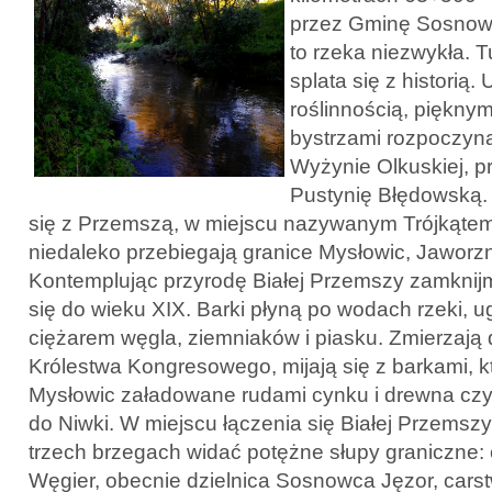
przez Gminę Sosnowi
to rzeka niezwykła. T
splata się z historią.
roślinnością, piękny
bystrzami rozpoczyna
Wyżynie Olkuskiej, p
Pustynię Błędowską. 
się z Przemszą, w miejscu nazywanym Trójkątem
niedaleko przebiegają granice Mysłowic, Jawor
Kontemplując przyrodę Białej Przemszy zamknij
się do wieku XIX. Barki płyną po wodach rzeki, u
ciężarem węgla, ziemniaków i piasku. Zmierzają
Królestwa Kongresowego, mijają się z barkami, k
Mysłowic załadowane rudami cynku i drewna czy 
do Niwki. W miejscu łączenia się Białej Przemsz
trzech brzegach widać potężne słupy graniczne:
Węgier, obecnie dzielnica Sosnowca Jęzor, carst