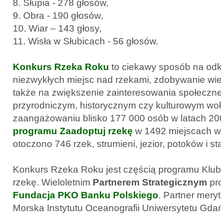
8. Słupia - 278 głosów,
9. Obra - 190 głosów,
10. Wiar – 143 głosy,
11. Wisła w Słubicach - 56 głosów.
Konkurs Rzeka Roku
to ciekawy sposób na od
niezwykłych miejsc nad rzekami, zdobywanie wie
także na zwiększenie zainteresowania społeczn
przyrodniczym, historycznym czy kulturowym wokó
zaangażowaniu blisko 177 000 osób w latach 2
programu Zaadoptuj rzekę
w 1492 miejscach w
otoczono 746 rzek, strumieni, jezior, potoków i s
Konkurs Rzeka Roku jest częścią programu Klub
rzekę. Wieloletnim
Partnerem Strategicznym
pr
Fundacja PKO Banku Polskiego
. Partner mery
Morska Instytutu Oceanografii Uniwersytetu Gda