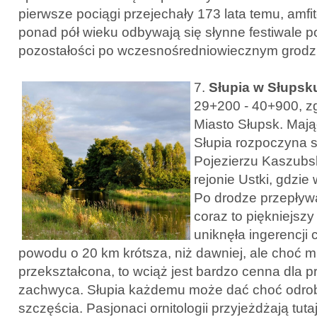
pierwsze pociągi przejechały 173 lata temu, amfit
ponad pół wieku odbywają się słynne festiwale po
pozostałości po wczesnośredniowiecznym grodz
7.
Słupia w Słups
29+200 - 40+900, z
Miasto Słupsk. Maj
Słupia rozpoczyna s
Pojezierzu Kaszubs
rejonie Ustki, gdzie
Po drodze przepływa
coraz to piękniejszy
uniknęła ingerencji 
powodu o 20 km krótsza, niż dawniej, ale choć 
przekształcona, to wciąż jest bardzo cenna dla pr
zachwyca. Słupia każdemu może dać choć odrob
szczęścia. Pasjonaci ornitologii przyjeżdżają tu