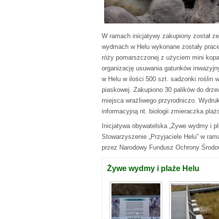
W ramach inicjatywy zakupiony został z
wydmach w Helu wykonane zostały prac
róży pomarszczonej z użyciem mini kopark
organizację usuwania gatunków inwazyj
w Helu w ilości 500 szt. sadzonki rośli
piaskowej. Zakupiono 30 palików do drzew
miejsca wrażliwego przyrodniczo. Wydr
informacyjną nt. biologii zmieraczka plaż
Inicjatywa obywatelska „Żywe wydmy i pl
Stowarzyszenie „Przyjaciele Helu” w ram
przez Narodowy Fundusz Ochrony Środow
Żywe wydmy i plaże Helu