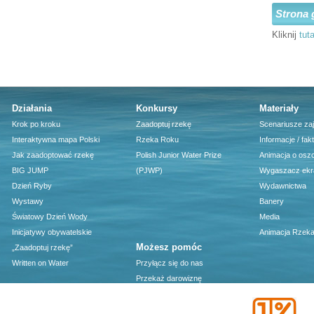
Strona 
Kliknij
tuta
Działania
Konkursy
Materiały
Krok po kroku
Zaadoptuj rzekę
Scenariusze za
Interaktywna mapa Polski
Rzeka Roku
Informacje / fak
Jak zaadoptować rzekę
Polish Junior Water Prize
Animacja o osz
BIG JUMP
(PJWP)
Wygaszacz ekr
Dzień Ryby
Wydawnictwa
Wystawy
Banery
Światowy Dzień Wody
Media
Inicjatywy obywatelskie
Animacja Rzeka
Możesz pomóc
„Zaadoptuj rzekę”
Written on Water
Przyłącz się do nas
Przekaż darowiznę
1 procent podatku - darmowy
program PIT