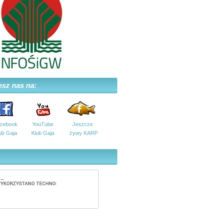
esz nas na:
cebook
YouTube
Jeszcze
ub Gaja
Klub Gaja
żywy KARP