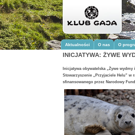
Aktualności
O nas
O progr
INICJATYWA: ŻYWE WYD
Inicjatywa obywatelska „Żywe wydmy i
Stowarzyszenie „Przyjaciele Helu” w 
sfinansowanego przez Narodowy Fund