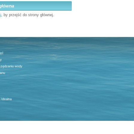
główna
j
, by przejść do strony głównej.
jęć
ty
czędzaniu wody
anu
 Idealna