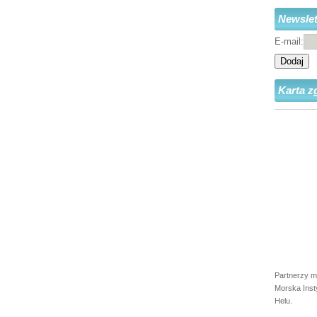
Newslet
E-mail:
Dodaj
Karta z
Partnerzy m
Morska Inst
Helu.