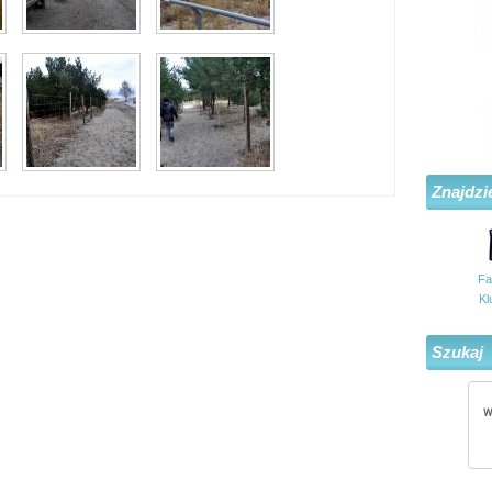
Znajdzi
Fa
Kl
Szukaj