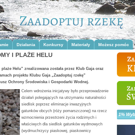
amie
Działania
Konkursy
Materiały
Możesz pomóc
MY I PLAŻE HELU
 plaże Helu” zrealizowana została przez Klub Gaja oraz
ramach projektu Klubu Gaja „Zaadoptuj rzekę”
usz Ochrony Środowiska i Gospodarki Wodnej.
Celem wdrożenia inicjatywy było przeprowadzenie
działań polegających na utrzymaniu naturalności
siedlisk poprzez eliminacje inwazyjnych
gatunków obcych (róży pomarszczonej) na rzecz
1% Wybi
wzmocnienia przestrzeni życia rodzimych i
właściwych dla siedlisk gatunków wydmowych
(wydmuchrzycy piaskowej, piaskownicy