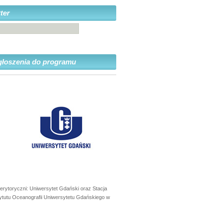
ter
głoszenia do programu
erytoryczni: Uniwersytet Gdański oraz Stacja
ytutu Oceanografii Uniwersytetu Gdańskiego w