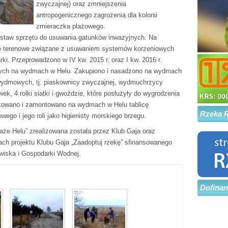
zwyczajnej) oraz zmniejszenia
antropogenicznego zagrożenia dla kolonii
zmieraczka plażowego.
estaw sprzętu do usuwania gatunków inwazyjnych. Na
e terenowe związane z usuwaniem systemów korzeniowych
i. Przeprowadzono w IV kw. 2015 r. oraz I kw. 2016 r.
nych na wydmach w Helu. Zakupiono i nasadzono na wydmach
n wydmowych, tj. piaskownicy zwyczajnej, wydmuchrzycy
ek, 4 rolki siatki i gwoździe, które posłużyły do wygrodzenia
ukowano i zamontowano na wydmach w Helu tablicę
Rzeka 
owego i jego roli jako higienisty morskiego brzegu.
aże Helu” zrealizowana została przez Klub Gaja oraz
ach projektu Klubu Gaja „Zaadoptuj rzekę” sfinansowanego
iska i Gospodarki Wodnej.
Dofina