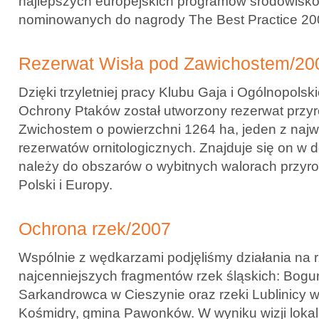
najlepszych europejskich programów środowisk
nominowanych do nagrody The Best Practice 20
Rezerwat Wisła pod Zawichostem/20
Dzięki trzyletniej pracy Klubu Gaja i Ogólnopols
Ochrony Ptaków został utworzony rezerwat przy
Zwichostem o powierzchni 1264 ha, jeden z naj
rezerwatów ornitologicznych. Znajduje się on w do
należy do obszarów o wybitnych walorach przyro
Polski i Europy.
Ochrona rzek/2007
Wspólnie z wędkarzami podjęliśmy działania na 
najcenniejszych fragmentów rzek śląskich: Bogun
Sarkandrowca w Cieszynie oraz rzeki Lublinicy 
Kośmidry, gmina Pawonków. W wyniku wizji loka