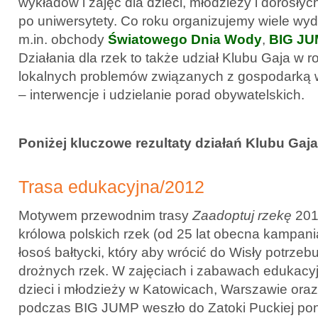
wykładów i zajęć dla dzieci, młodzieży i dorosły
po uniwersytety. Co roku organizujemy wiele wy
m.in. obchody
Światowego Dnia Wody
,
BIG J
Działania dla rzek to także udział Klubu Gaja w 
lokalnych problemów związanych z gospodarką 
– interwencje i udzielanie porad obywatelskich.
Poniżej kluczowe rezultaty działań Klubu Gaja
Trasa edukacyjna/2012
Motywem przewodnim trasy
Zaadoptuj rzekę
201
królowa polskich rzek (od 25 lat obecna kampani
łosoś bałtycki, który aby wrócić do Wisły potrzebu
drożnych rzek. W zajęciach i zabawach edukacy
dzieci i młodzieży w Katowicach, Warszawie oraz
podczas BIG JUMP weszło do Zatoki Puckiej po