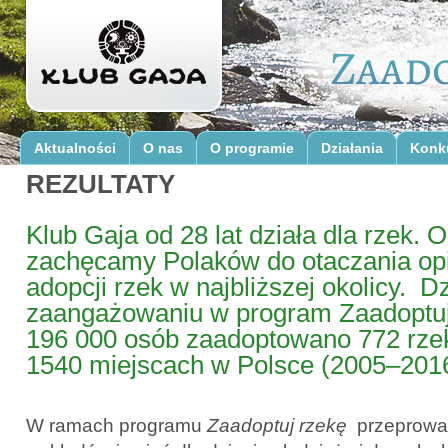
Aktualności
O nas
O programie
Działania
Konk
REZULTATY
Klub Gaja od 28 lat działa dla rzek. O
zachęcamy Polaków do otaczania opi
adopcji rzek w najbliższej okolicy. Dz
zaangażowaniu w program Zaadoptuj
196 000 osób zaadoptowano 772 rzek
1540 miejscach w Polsce (2005–2016
W ramach programu
Zaadoptuj rzekę
przeprowad