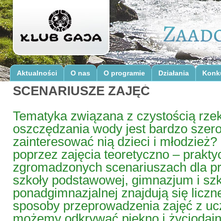
Aktualności
O nas
O programie
Działania
Konk
SCENARIUSZE ZAJĘĆ
Tematyka związana z czystością rzek 
oszczędzania wody jest bardzo szero
zainteresować nią dzieci i młodzież? 
poprzez zajęcia teoretyczno – prakt
zgromadzonych scenariuszach dla pr
szkoły podstawowej, gimnazjum i szk
ponadgimnazjalnej znajdują się liczn
sposoby przeprowadzenia zajęć z u
możemy odkrywać piękno i życiodajną