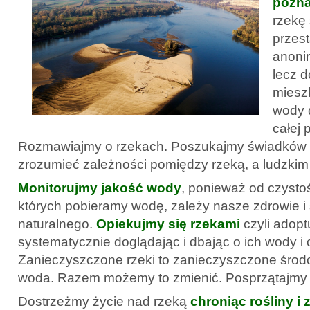
pozna
rzekę
przest
anoni
lecz 
miesz
wody d
całej 
Rozmawiajmy o rzekach. Poszukajmy świadków i
zrozumieć zależności pomiędzy rzeką, a ludzkim
Monitorujmy jakość wody
, ponieważ od czystoś
których pobieramy wodę, zależy nasze zdrowie i
naturalnego.
Opiekujmy się rzekami
czyli adopt
systematycznie doglądając i dbając o ich wody i 
Zanieczyszczone rzeki to zanieczyszczone środ
woda. Razem możemy to zmienić. Posprzątajmy j
Dostrzeżmy życie nad rzeką
chroniąc rośliny i 