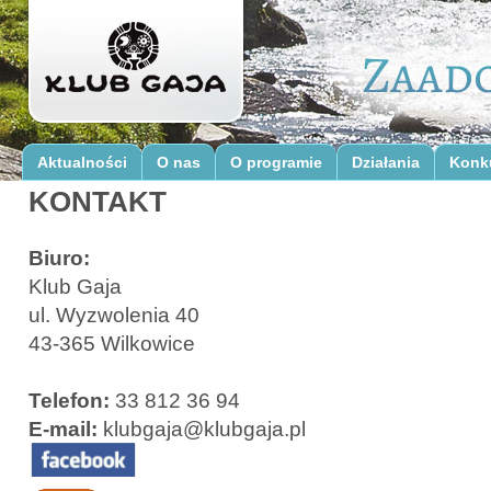
Aktualności
O nas
O programie
Działania
Konk
KONTAKT
Biuro:
Klub Gaja
ul. Wyzwolenia 40
43-365 Wilkowice
Telefon:
33 812 36 94
E-mail:
klubgaja@klubgaja.pl