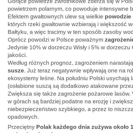
Gorące powietrze zwrotnikowe zderza się w Pol
powietrzem polarnym, co powoduje intensywne bu
Efektem gwałtownych ulew są wielkie
powodzie
których rzeki gwałtownie wzbierają i większość
Bałtyku, a więc tracimy w ten sposób zasoby wod
Oprócz powodzi w Polsce poważnym
zagrożeni
Jedynie 10% w dorzeczu Wisły i 5% w dorzeczu 
jakości.
Według różnych prognoz, zagrożeniem narastaj
susze
. Już teraz negatywnie wpływają one na ro
ekosystemy leśne. Na południu Polski usychają 
(osłabione suszą są dodatkowo atakowane przez
Zwiększa się także zagrożenie pożarowe lasów.
w górach są bardziej podatne na erozję i zwięks
niebezpieczeństwo szybkiego, a przez to niszc
opadowych.
Przeciętny
Polak każdego dnia zużywa około 1