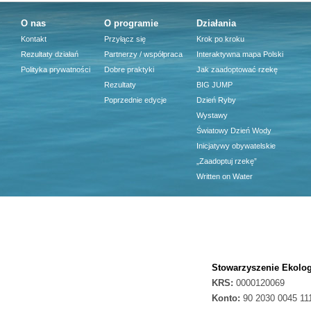
O nas
O programie
Działania
Kontakt
Przyłącz się
Krok po kroku
Rezultaty działań
Partnerzy / współpraca
Interaktywna mapa Polski
Polityka prywatności
Dobre praktyki
Jak zaadoptować rzekę
Rezultaty
BIG JUMP
Poprzednie edycje
Dzień Ryby
Wystawy
Światowy Dzień Wody
Inicjatywy obywatelskie
„Zaadoptuj rzekę”
Written on Water
Stowarzyszenie Ekolog
KRS:
0000120069
Konto:
90 2030 0045 11