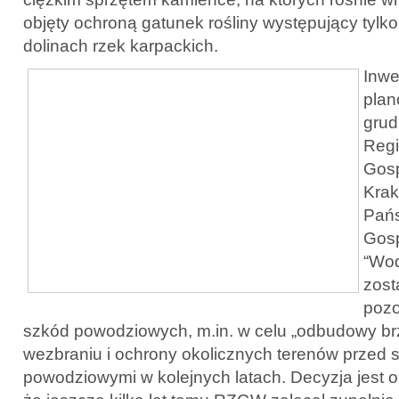
objęty ochroną gatunek rośliny występujący tylk
dolinach rzek karpackich.
Inwe
plan
grud
Regi
Gosp
Krak
Pań
Gos
“Wod
zost
poz
szkód powodziowych, m.in. w celu „odbudowy br
wezbraniu i ochrony okolicznych terenów przed
powodziowymi w kolejnych latach. Decyzja jest o