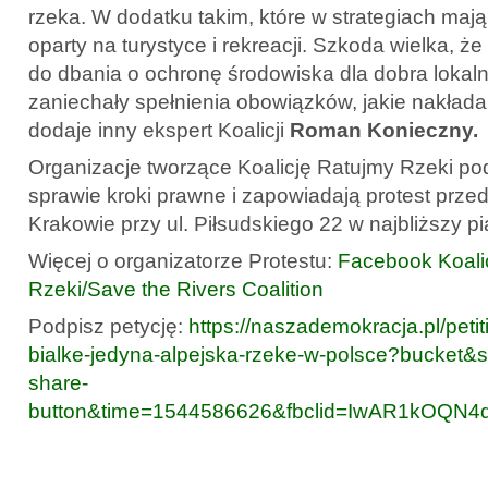
rzeka. W dodatku takim, które w strategiach maj
oparty na turystyce i rekreacji. Szkoda wielka, ż
do dbania o ochronę środowiska dla dobra lokal
zaniechały spełnienia obowiązków, jakie nakłada
dodaje inny ekspert Koalicji
Roman Konieczny.
Organizacje tworzące Koalicję Ratujmy Rzeki pod
sprawie kroki prawne i zapowiadają protest prz
Krakowie przy ul. Piłsudskiego 22 w najbliższy pi
Więcej o organizatorze Protestu:
Facebook Koali
Rzeki/Save the Rivers Coalition
Podpisz petycję:
https://naszademokracja.pl/peti
bialke-jedyna-alpejska-rzeke-w-polsce?bucket&
share-
button&time=1544586626&fbclid=IwAR1kOQN