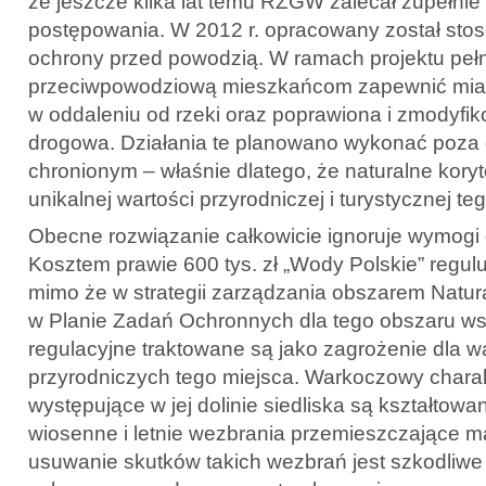
że jeszcze kilka lat temu RZGW zalecał zupełnie 
postępowania. W 2012 r. opracowany został stos
ochrony przed powodzią. W ramach projektu peł
przeciwpowodziową mieszkańcom zapewnić mia
w oddaleniu od rzeki oraz poprawiona i zmodyfik
drogowa. Działania te planowano wykonać poza
chronionym – właśnie dlatego, że naturalne koryt
unikalnej wartości przyrodniczej i turystycznej te
Obecne rozwiązanie całkowicie ignoruje wymogi 
Kosztem prawie 600 tys. zł „Wody Polskie” reguluj
mimo że w strategii zarządzania obszarem Natura
w Planie Zadań Ochronnych dla tego obszaru ws
regulacyjne traktowane są jako zagrożenie dla w
przyrodniczych tego miejsca. Warkoczowy charakte
występujące w jej dolinie siedliska są kształtow
wiosenne i letnie wezbrania przemieszczające mat
usuwanie skutków takich wezbrań jest szkodliwe