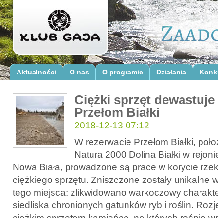
Aktualności
O nas
O programie
Działania
Konk
Ciężki sprzęt dewastuje
Przełom Białki
2018-12-13 07:12
W rezerwacie Przełom Białki, po
Natura 2000 Dolina Białki w rejon
Nowa Biała, prowadzone są prace w korycie rzek
ciężkiego sprzętu. Zniszczone zostały unikalne 
tego miejsca: zlikwidowano warkoczowy charakte
siedliska chronionych gatunków ryb i roślin. Roz
ciężkim sprzętem kamieńce, na których rośnie w