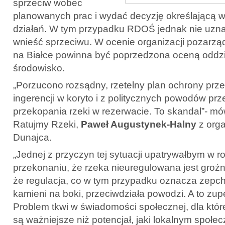
sprzeciw wobec
planowanych prac i wydać decyzję określającą 
działań. W tym przypadku RDOŚ jednak nie uzna
wnieść sprzeciwu. W ocenie organizacji pozarz
na Białce powinna być poprzedzona oceną oddz
środowisko.
„Porzucono rozsądny, rzetelny plan ochrony prz
ingerencji w koryto i z politycznych powodów p
przekopania rzeki w rezerwacie. To skandal”- mów
Ratujmy Rzeki,
Paweł Augustynek-Halny
z orga
Dunajca.
„Jednej z przyczyn tej sytuacji upatrywałbym w
przekonaniu, że rzeka nieuregulowana jest groźn
że regulacja, co w tym przypadku oznacza zepchn
kamieni na boki, przeciwdziała powodzi. A to zup
Problem tkwi w świadomości społecznej, dla któr
są ważniejsze niż potencjał, jaki lokalnym społ