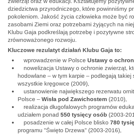
zwierząt oraz w edukacji. Kształtujemy pozytyw
dziedzictwa przyrodniczego, które powinniśmy 
pokoleniom. Jakość życia człowieka może być ro
zasobami Ziemi oraz potrzebami żyjących na nie
Klubu Gaja podkreślają potrzebę i pozytywne str
zrównoważonego rozwoju.
Kluczowe rezulatyt działań Klubu Gaja to:
wprowadzenie w Polsce
Ustawy o ochron
nowelizacja Ustawy o ochronie zwierząt, któ
hodowlane – w tym karpie – podlegają takiej 
wszystkie kręgowce (2009),
ustanowienie największego rezerwatu ornit
Polsce –
Wisła pod Zawichostem
(2010),
realizacja długofalowych programów edukac
udziałem ponad
550 tysięcy osób
(2003-201
posadzenie w całej Polsce blisko
780 tysi
programu "Święto Drzewa" (2003-2016),