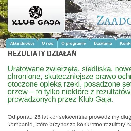
Aktualności
O nas
O programie
Działania
Konk
REZULTATY DZIAŁAŃ
Uratowane zwierzęta, siedliska, now
chronione, skuteczniejsze prawo och
otoczone opieką rzeki, posadzone set
drzew – to tylko niektóre z rezultatów
prowadzonych przez Klub Gaja.
Od ponad 28 lat konsekwentnie prowadzimy dług
kampanie, które przynoszą konkretne rezultaty na