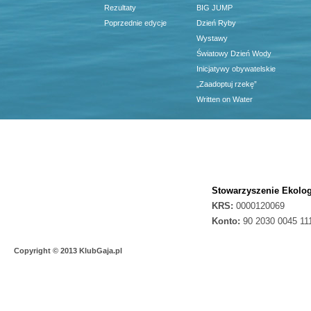
Rezultaty
BIG JUMP
Poprzednie edycje
Dzień Ryby
Wystawy
Światowy Dzień Wody
Inicjatywy obywatelskie
„Zaadoptuj rzekę”
Written on Water
Stowarzyszenie Ekolog
KRS:
0000120069
Konto:
90 2030 0045 11
Copyright © 2013 KlubGaja.pl