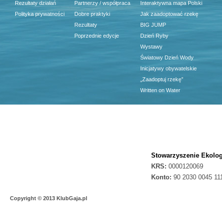
Rezultaty działań
Partnerzy / współpraca
Interaktywna mapa Polski
Polityka prywatności
Dobre praktyki
Jak zaadoptować rzekę
Rezultaty
BIG JUMP
Poprzednie edycje
Dzień Ryby
Wystawy
Światowy Dzień Wody
Inicjatywy obywatelskie
„Zaadoptuj rzekę”
Written on Water
Stowarzyszenie Ekolog
KRS:
0000120069
Konto:
90 2030 0045 11
Copyright © 2013 KlubGaja.pl