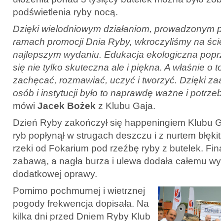
podświetlenia ryby nocą.
Dzięki wielodniowym działaniom, prowadzonym p
ramach promocji Dnia Ryby, wkroczyliśmy na ści
najlepszym wydaniu. Edukacja ekologiczna popr
się nie tylko skuteczna ale i piękna. A właśnie o 
zachęcać, rozmawiać, uczyć i tworzyć. Dzięki z
osób i instytucji było to naprawdę ważne i potrz
mówi
Jacek Bożek
z Klubu Gaja.
Dzień Ryby zakończył się happeningiem Klubu Ga
ryb popłynął w strugach deszczu i z nurtem błęki
rzeki od Fokarium pod rzeźbę ryby z butelek. Fin
zabawą, a nagła burza i ulewa dodała całemu w
dodatkowej oprawy.
Pomimo pochmurnej i wietrznej
pogody frekwencja dopisała. Na
kilka dni przed Dniem Ryby Klub