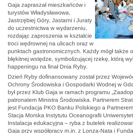
Gaja zapraszał mieszkańców i
turystów Władysławowa,
Jastrzębiej Góry, Jastarni i Juraty
do uczestnictwa w wydarzeniu,
rozdając zaproszenia w kształcie
troci wędrownej na ulicach oraz w
punktach gastronomicznych. Każdy mógł także o
błękitnej wstędze, symbolizującej rzekę, którą w
happeningu na finał Dnia Ryby.
Dzień Ryby dofinansowany został przez Wojewó
Ochrony Środowiska i Gospodarki Wodnej w Gd
był przez Klub Gaja w ramach programu „Zaadopt
patronatem Ministra Środowiska. Partnerem Str
jest Fundacja PKO Banku Polskiego a Partnere
Stacja Morska Instytutu Oceanografii Uniwersyt
Instalacja edukacyjna – ryba z butelek realizowa
Gaja przy współpracy m.in. z Lonza-Nata i Fund