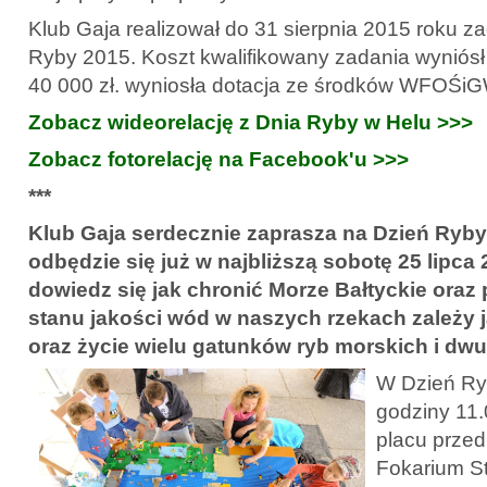
Klub Gaja realizował do 31 sierpnia 2015 roku z
Ryby 2015. Koszt kwalifikowany zadania wyniósł 
40 000 zł. wyniosła dotacja ze środków WFOŚi
Zobacz wideorelację z Dnia Ryby w Helu >>>
Zobacz fotorelację na Facebook'u >>>
***
Klub Gaja serdecznie zaprasza na Dzień Ryby 
odbędzie się już w najbliższą sobotę 25 lipca 2
dowiedz się jak chronić Morze Bałtyckie oraz p
stanu jakości wód w naszych rzekach zależy 
oraz życie wielu gatunków ryb morskich i d
W Dzień Ryb
godziny 11.
placu przed
Fokarium St