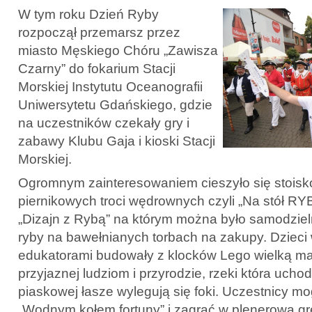
W tym roku Dzień Ryby
rozpoczął przemarsz przez
miasto Męskiego Chóru „Zawisza
Czarny” do fokarium Stacji
Morskiej Instytutu Oceanografii
Uniwersytetu Gdańskiego, gdzie
na uczestników czekały gry i
zabawy Klubu Gaja i kioski Stacji
Morskiej.
Ogromnym zainteresowaniem cieszyło się stois
piernikowych troci wędrownych czyli „Na stół RY
„Dizajn z Rybą” na którym można było samodzie
ryby na bawełnianych torbach na zakupy. Dzieci 
edukatorami budowały z klocków Lego wielką maki
przyjaznej ludziom i przyrodzie, rzeki która uchod
piaskowej łasze wylegują się foki. Uczestnicy mog
„Wodnym kołem fortuny” i zagrać w plenerowa g