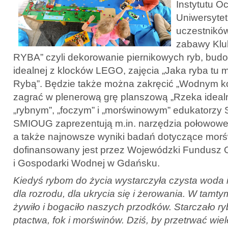
Instytutu O
Uniwersyte
uczestników
zabawy Klub
RYBA” czyli dekorowanie piernikowych ryb, budo
idealnej z klocków LEGO, zajęcia „Jaka ryba tu m
Rybą”. Będzie także można zakręcić „Wodnym koł
zagrać w plenerową grę planszową „Rzeka ideal
„rybnym”, „foczym” i „morświnowym” edukatorzy S
SMIOUG zaprezentują m.in. narzędzia połowowe 
a także najnowsze wyniki badań dotyczące mor
dofinansowany jest przez Wojewódzki Fundusz 
i Gospodarki Wodnej w Gdańsku.
Kiedyś rybom do życia wystarczyła czysta woda i 
dla rozrodu, dla ukrycia się i żerowania. W tamt
żywiło i bogaciło naszych przodków. Starczało r
ptactwa, fok i morświnów. Dziś, by przetrwać wiel