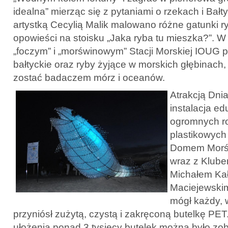
idealna” mierząc się z pytaniami o rzekach i Bałt
artystką Cecylią Malik malowano różne gatunki ry
opowieści na stoisku „Jaka ryba tu mieszka?”. W
„foczym” i „morświnowym” Stacji Morskiej IOUG
bałtyckie oraz ryby żyjące w morskich głębinach
zostać badaczem mórz i oceanów.
Atrakcją Dnia
instalacja e
ogromnych r
plastikowych
Domem Morśw
wraz z Klube
Michałem Ka
Maciejewskim
mógł każdy, 
przyniósł zużytą, czystą i zakręconą butelkę PET
ułożenia ponad 3 tysięcy butelek można było z