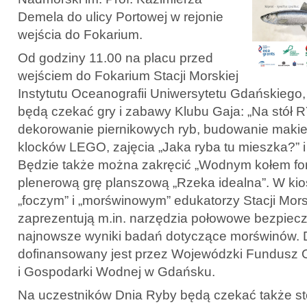
Demela do ulicy Portowej w rejonie
wejścia do Fokarium.
Od godziny 11.00 na placu przed
wejściem do Fokarium Stacji Morskiej
Instytutu Oceanografii Uniwersytetu Gdańskiego
będą czekać gry i zabawy Klubu Gaja: „Na stół R
dekorowanie piernikowych ryb, budowanie makiety
klocków LEGO, zajęcia „Jaka ryba tu mieszka?” i 
Będzie także można zakręcić „Wodnym kołem for
plenerową grę planszową „Rzeka idealna”. W kio
„foczym” i „morświnowym” edukatorzy Stacji Mo
zaprezentują m.in. narzędzia połowowe bezpiecz
najnowsze wyniki badań dotyczące morświnów. 
dofinansowany jest przez Wojewódzki Fundusz 
i Gospodarki Wodnej w Gdańsku.
Na uczestników Dnia Ryby będą czekać także sto