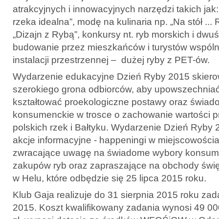
atrakcyjnych i innowacyjnych narzędzi takich ja
rzeka idealna”, modę na kulinaria np. „Na stół ...
„Dizajn z Rybą”, konkursy nt. ryb morskich i dw
budowanie przez mieszkańców i turystów wspólni
instalacji przestrzennej – dużej ryby z PET-ów.
Wydarzenie edukacyjne Dzień Ryby 2015 skiero
szerokiego grona odbiorców, aby upowszechniać
kształtować proekologiczne postawy oraz świa
konsumenckie w trosce o zachowanie wartości p
polskich rzek i Bałtyku. Wydarzenie Dzień Ryby
akcje informacyjne - happeningi w miejscowości
zwracające uwagę na świadome wybory konsum
zakupów ryb oraz zapraszające na obchody świ
w Helu, które odbędzie się 25 lipca 2015 roku.
Klub Gaja realizuje do 31 sierpnia 2015 roku za
2015. Koszt kwalifikowany zadania wynosi 49 000