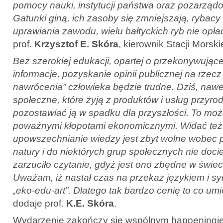
pomocy nauki, instytucji państwa oraz pozarządo
Gatunki giną, ich zasoby się zmniejszają, rybac
uprawiania zawodu, wielu bałtyckich ryb nie opłac
prof.
Krzysztof E. Skóra
, kierownik Stacji Morsk
Bez szerokiej edukacji, opartej o przekonywujące 
informacje, pozyskanie opinii publicznej na rzec
nawrócenia” człowieka będzie trudne. Dziś, nawe
społeczne, które żyją z produktów i usług przyro
pozostawiać ją w spadku dla przyszłości. To mo
poważnymi kłopotami ekonomicznymi. Widać też 
upowszechnianie wiedzy jest zbyt wolne wobec 
natury i do niektórych grup społecznych nie doci
zarzuciło czytanie, gdyż jest ono zbędne w świeci
Uważam, iż nastał czas na przekaz językiem i sy
„eko-edu-art”. Dlatego tak bardzo cenię to co umie
dodaje prof.
K.E. Skóra
.
Wydarzenie zakończy się wspólnym happening