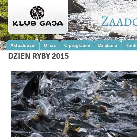
Aktualności
O nas
O programie
Działania
Konk
DZIEŃ RYBY 2015