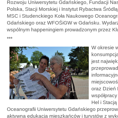
Rozwoju Uniwersytetu Gdańskiego, Fundacji N
Polska, Stacji Morskiej i Instytut Rybactwa Śró
MSC i Studenckiego Koła Naukowego Oceanogra
Gdańskiego oraz WFOŚiGW w Gdańsku. Wydarze
wspólnym happeningiem prowadzonym przez Klu
***
W okresie w
konsumpcja
jest najwię
przeprowad
informacyj
miejscowoś
oraz Dzień
współpracy
Hel i Stacją
Oceanografii Uniwersytetu Gdańskiego przepro
aktywna edukacja mieszkańców i turystów z wyk