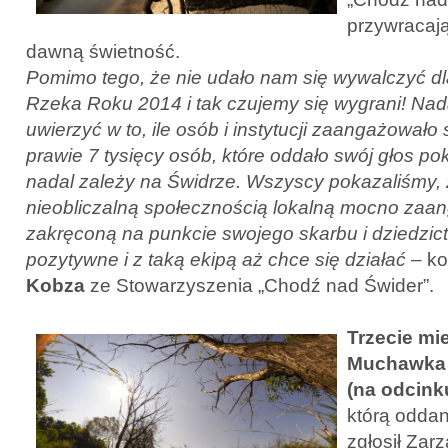
przywracają
dawną świetność.
Pomimo tego, że nie udało nam się wywalczyć dla
Rzeka Roku 2014 i tak czujemy się wygrani! Na
uwierzyć w to, ile osób i instytucji zaangażowało
prawie 7 tysięcy osób, które oddało swój głos po
nadal zależy na Świdrze. Wszyscy pokazaliśmy,
nieobliczalną społecznością lokalną mocno zaa
zakręconą na punkcie swojego skarbu i dziedzic
pozytywne i z taką ekipą aż chce się działać
– k
Kobza
ze Stowarzyszenia „Chodź nad Świder”.
Trzecie mie
Muchawka
(na odcink
którą odda
zgłosił Zar