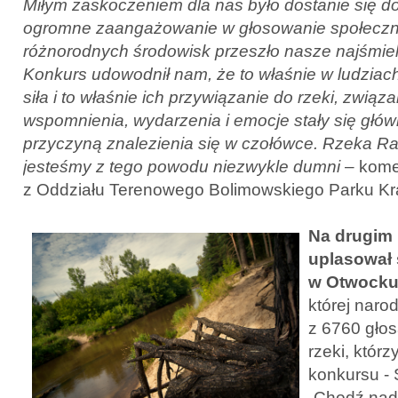
Miłym zaskoczeniem dla nas było dostanie się do 
ogromne zaangażowanie w głosowanie społeczno
różnorodnych środowisk przeszło nasze najśmie
Konkurs udowodnił nam, że to właśnie w ludzia
siła i to właśnie ich przywiązanie do rzeki, związa
wspomnienia, wydarzenia i emocje stały się głów
przyczyną znalezienia się w czołówce. Rzeka Raw
jesteśmy z tego powodu niezwykle dumni
– kom
z Oddziału Terenowego Bolimowskiego Parku Kr
Na drugim 
uplasował 
w Otwocku
której narod
z 6760 głosa
rzeki, którzy
konkursu -
„Chodź nad