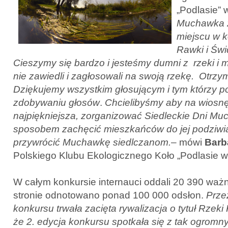
„Podlasie” 
Muchawka z
miejscu w k
Rawki i Świ
Cieszymy się bardzo i jesteśmy dumni z rzeki i 
nie zawiedli i zagłosowali na swoją rzekę. Otrzy
Dziękujemy wszystkim głosującym i tym którzy p
zdobywaniu głosów
.
Chcielibyśmy aby na wiosnę,
najpiękniejsza, zorganizować Siedleckie Dni Muc
sposobem zachęcić mieszkańców do jej podziw
przywrócić Muchawkę siedlczanom.
– mówi
Barb
Polskiego Klubu Ekologicznego Koło „Podlasie w
W całym konkursie internauci oddali 20 390 waż
stronie odnotowano ponad 100 000 odsłon.
Prze
konkursu trwała zacięta rywalizacja o tytuł Rzeki
że 2. edycja konkursu spotkała się z tak ogrom