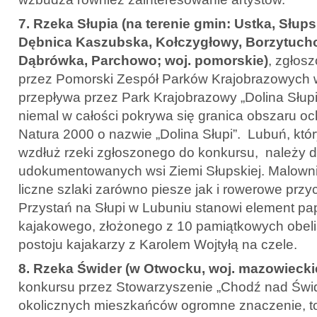
7. Rzeka Słupia (
na terenie gmin: Ustka, Słups
Dębnica Kaszubska, Kołczygłowy, Borzytuch
Dąbrówka, Parchowo; woj. pomorskie
)
, zgłos
przez Pomorski Zespół Parków Krajobrazowych 
przepływa przez Park Krajobrazowy „Dolina Słupi”
niemal w całości pokrywa się granica obszaru oc
Natura 2000 o nazwie „Dolina Słupi”. Lubuń, któr
wzdłuż rzeki zgłoszonego do konkursu, należy d
udokumentowanych wsi Ziemi Słupskiej. Malowni
liczne szlaki zarówno piesze jak i rowerowe przyc
Przystań na Słupi w Lubuniu stanowi element pa
kajakowego, złożonego z 10 pamiątkowych obel
postoju kajakarzy z Karolem Wojtyłą na czele.
8. Rzeka Świder (w Otwocku, woj. mazowiecki
konkursu przez Stowarzyszenie „Chodź nad Świd
okolicznych mieszkańców ogromne znaczenie, t