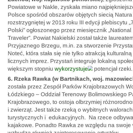
Powiatowe w Nakle, zyskała miano najpiękniejs
Polsce spośród obszarów objętych siecią Natur
rozstrzygniętej w 2013 roku III edycji plebiscytu
Polski” ogłoszonego przez miesięcznik „Nationa
Traveler”. Powiat Nakielski został także laureat
Przyjaznego Brzegu, m.in. za stworzenie Przyst
Noteć, która stała się nie tylko atrakcją kultural
licznych imprez. Przystań integruje lokalną społ
większym stopniu
wykorzystuje
potencjał rzeki.
6. Rzeka Rawka (w Bartnikach, woj. mazowiec
została przez Zespół Parków Krajobrazowych 
Łódzkiego – Oddział Terenowy Bolimowskiego P
Krajobrazowego, to ostoja olbrzymiej różnorodno
i zwierząt. Jest także rzeką o wybitnych walorac
turystycznych i edukacyjnych. Na rzece odbywaj
kajakowe. Ponadto Rawka ze względu na swoje 
wzbudza również zainteresowanie artystów.