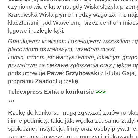
czyniono wiele lat temu, gdy Wisła służyła przemy
Krakowska Wisła płynie między wzgórzami z najs
klasztorami, pod Wawelem, przez centrum miasta
łęgowe i rozległe łąki.
Gratulujemy finalistom i dziękujemy wszystkim z
placówkom oświatowym, urzędom miast
i gmin, firmom, stowarzyszeniom, lokalnym gru
prywatnym za ciekawe zgłoszenia oraz piękne opi
podsumowuje
Paweł Grzybowski
z Klubu Gaja,
programu Zaadoptuj rzekę.
Teleexpress Extra o konkursie
>>>
***
Rzekę do konkursu mogą zgłaszać zarówno plac
i inne podmioty, takie jak: wędkarze, samorządy,
społeczne, instytucje, firmy oraz osoby prywatne
zachęcamy do wysyłania propozycji ciekawych, 