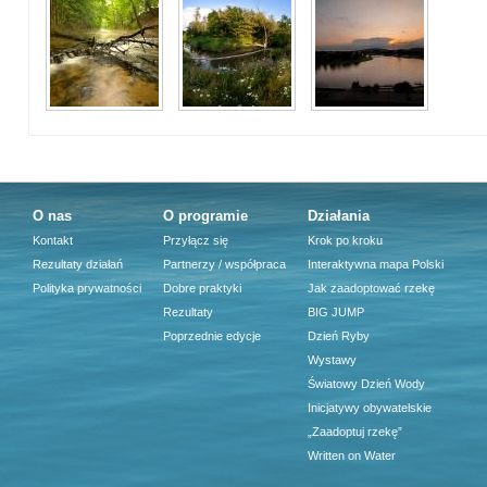
O nas
O programie
Działania
Kontakt
Przyłącz się
Krok po kroku
Rezultaty działań
Partnerzy / współpraca
Interaktywna mapa Polski
Polityka prywatności
Dobre praktyki
Jak zaadoptować rzekę
Rezultaty
BIG JUMP
Poprzednie edycje
Dzień Ryby
Wystawy
Światowy Dzień Wody
Inicjatywy obywatelskie
„Zaadoptuj rzekę”
Written on Water