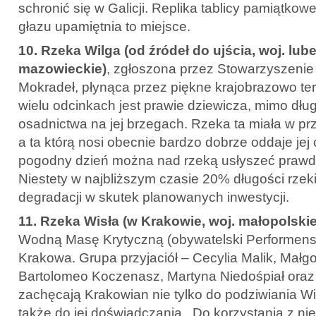
schronić się w Galicji. Replika tablicy pamiątko
głazu upamiętnia to miejsce.
10. Rzeka Wilga (od źródeł do ujścia, woj. lube
mazowieckie)
, zgłoszona przez Stowarzyszeni
Mokradeł, płynąca przez piękne krajobrazowo ter
wielu odcinkach jest prawie dziewicza, mimo długie
osadnictwa na jej brzegach. Rzeka ta miała w pr
a ta którą nosi obecnie bardzo dobrze oddaje jej
pogodny dzień można nad rzeką usłyszeć prawdz
Niestety w najbliższym czasie 20% długości rzek
degradacji w skutek planowanych inwestycji.
11. Rzeka Wisła (w Krakowie, woj. małopolskie
Wodną Masę Krytyczną (obywatelski Performens)
Krakowa. Grupa przyjaciół – Cecylia Malik, Małgo
Bartolomeo Koczenasz, Martyna Niedośpiał ora
zachęcają Krakowian nie tylko do podziwiania Wi
także do jej doświadczania. Do korzystania z niej