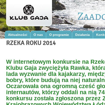
Aktualności
O nas
O programie
Działania
Konk
RZEKA ROKU 2014
W internetowym konkursie na Rzek
Klubu Gaja zwyciężyła Rawka, która
lada wyzwanie dla kajakarzy, międz
bobry, które budują na niej natural
Oczarowała ona ogromną cześć gł
internautów, którzy oddali na nią 7
konkursu została zgłoszona przez 
Krajobrazowych Województwa Łódz