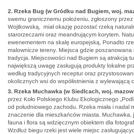
2. Rzeka Bug (w Gródku nad Bugiem, woj. ma
swemu granicznemu położeniu, zgłoszony przez
Wojtkowską, miał okazję pozostać rzeką naturaln
starorzeczami oraz meandrującym korytem. Natu
ewenementem na skalę europejską. Ponadto rze
malownicze tereny. Miejsca gdzie poszanowana 
tradycja. Miejscowości nad Bugiem są atrakcją t
największą uwagę zasługują produkty lokalne 
według tradycyjnych receptur oraz przystosowa
okolicznych wsi do współistnienia z wylewającą 
3.
Rzeka Muchawka (w Siedlcach, woj. mazowi
przez Koło Polskiego Klubu Ekologicznego „Podla
od południowego zachodu. Rzeka miała i nadal
znaczenie dla mieszkańców miasta. Muchawka, j
fauna i flora są wdzięcznym obiektem dla fotogra
Wzdłuż biegu rzeki jest wiele miejsc zasługujący