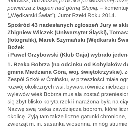
torfowisk, bużańskiego błotka po wiosennej dużej
powietrza z bagien nad górną Słupią.
– komentu
(„Wędkarski Świat”), Juror Rzeki Roku 2014.
Spośród 43 nadesłanych zgłoszeń Jury w skład
Zbigniew Wilczek (Uniwersytet Śląski), Tomas
(fotografik), Marek Szymański (Wędkarski Świ
Bożek
i Paweł Grzybowski (Klub Gaja) wybrało jeden
1. Rzeka Bobrza (
na odcinku od Kobylaków 
gmina Miedziana Góra, woj. świętokrzyskie
)
, 
Zespół Szkół w Ćmińsku, w przeszłości miała o
rozwój okolicznych wsi, bywała również niebezp
wylewów wieś Bobrza musiała zostać przeniesio
się zbyt blisko koryta rzeki i narażona była na ci
Nazwę swą rzeka zawdzięcza bobrom, które liczn
okolicę. Żyją tam także liczne gatunki chronione, 
zwierząt m. in. sasanka wiosenna, minóg strumi