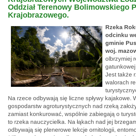
Oddział Terenowy Bolimowskiego 
Krajobrazowego.
Rzeka Roku
odcinku we
gminie Pus
woj. mazo
olbrzymiej 
gatunkowej r
Jest także 
walorach r
turystyczn
Na rzece odbywają się liczne spływy kajakowe. W
gospodarstw agroturystycznych nad rzeką założyl
zamiast konkurować, wspólnie zabiegają o tury
to rzeka nauczycielka. Na łąkach nad jej brzega
odbywają się plenerowe lekcje ornitologii, entomol