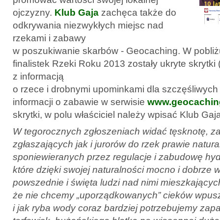
ojczyzny.
Klub Gaja
zachęca także do
odkrywania niezwykłych miejsc nad
rzekami i zabawy
w poszukiwanie skarbów - Geocaching. W pobliż
finalistek Rzeki Roku 2013 zostały ukryte skrytk
z informacją
o rzece i drobnymi upominkami dla szczęśliwych
informacji o zabawie w serwisie
www.geocachin
skrytki, w polu właściciel należy wpisać Klub Gaja
W tegorocznych zgłoszeniach widać tęsknotę, z
zgłaszających jak i jurorów do rzek prawie natura
sponiewieranych przez regulacje i zabudowę hyd
które dzięki swojej naturalności mocno i dobrze 
powszednie i święta ludzi nad nimi mieszkającyc
że nie chcemy „uporządkowanych” cieków wpus
i jak ryba wody coraz bardziej potrzebujemy zap