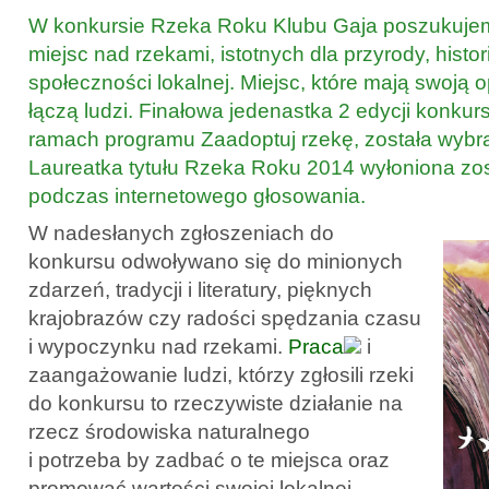
W konkursie Rzeka Roku Klubu Gaja poszukuje
miejsc nad rzekami, istotnych dla przyrody, histori
społeczności lokalnej. Miejsc, które mają swoją o
łączą ludzi. Finałowa jedenastka 2 edycji konk
ramach programu Zaadoptuj rzekę, została wybr
Laureatka tytułu Rzeka Roku 2014 wyłoniona zos
podczas internetowego głosowania.
W nadesłanych zgłoszeniach do
konkursu odwoływano się do minionych
zdarzeń, tradycji i literatury, pięknych
krajobrazów czy radości spędzania czasu
i wypoczynku nad rzekami.
Praca
i
zaangażowanie ludzi, którzy zgłosili rzeki
do konkursu to rzeczywiste działanie na
rzecz środowiska naturalnego
i potrzeba by zadbać o te miejsca oraz
promować wartości swojej lokalnej