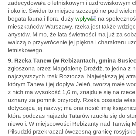
zadecydowała o letniskowym i uzdrowiskowym c
i okolic. Świder to miejsce szczególne pod wiel
bogata fauna i flora, duży
wpływ
na społeczność
mieszkańców Warszawy, rzeka jest także wdzię
artystów. Mimo, że lata świetności ma już za sob
walczą o przywrócenie jej piękna i charakteru u
letniskowego.
9. Rzeka Tanew (w Rebizantach, gmina Susiec,
zgłoszona przez Magdalenę Drożdż, to jedna z na
najczystszych rzek Roztocza. Największą jej atra
którym Tanew i jej dopływ Jeleń, tworzą małe w
z nich ma wysokość 1,6 m, znajduje się na rzece 
uznany za pomnik przyrody. Rzeka posiada wła
dotyczącą jej nazwy; ma ona nosić imię księżnicz
która podczas najazdu Tatarów rzuciła się do st
niewoli. W miejscowości Rebizanty nad Tanwią M
Piłsudzki przekraczał ówczesną granicę rosyjsko