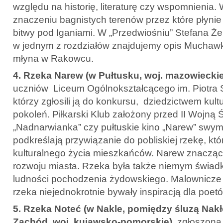
względu na historię, literaturę czy wspomnienia
znaczeniu bagnistych terenów przez które płynie
bitwy pod Iganiami. W „Przedwiośniu” Stefana Ż
w jednym z rozdziałów znajdujemy opis Muchawki 
młyna w Rakowcu.
4. Rzeka Narew (w Pułtusku, woj. mazowieckie
uczniów Liceum Ogólnokształcącego im. Piotra S
którzy zgłosili ją do konkursu, dziedzictwem kul
pokoleń. Piłkarski Klub założony przed II Wojną
„Nadnarwianka” czy pułtuskie kino „Narew” swy
podkreślają przywiązanie do pobliskiej rzekę, któ
kulturalnego życia mieszkańców. Narew znacząco
rozwoju miasta. Rzeka była także niemym świadk
ludności pochodzenia żydowskiego. Malownicze
rzeka niejednokrotnie bywały inspiracją dla poetó
5. Rzeka Noteć (w Nakle, pomiędzy śluzą Nak
Zachód, woj. kujawsko-pomorskie)
, zgłoszona