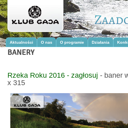
Aktualności
O nas
O programie
Działania
Konk
BANERY
Rzeka Roku 2016 - zagłosuj
- baner 
x 315