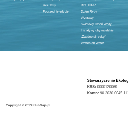
Rezultaty
BIG JUMP
Poprzednie edycje
Dzień Ryby
Wystawy
Światowy Dzień Wody
Inicjatywy obywatelskie
„Zaadoptuj rzekę”
Written on Water
Stowarzyszenie Ekolog
KRS:
0000120069
Konto:
90 2030 0045 11
Copyright © 2013 KlubGaja.pl