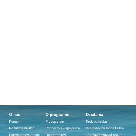
O nas
O programie
Działania
Kontakt
Przyłącz się
Krok po kroku
Rezultaty działań
Partnerzy / współpraca
Interaktywna mapa Polski
Polityka prywatności
Dobre praktyki
Jak zaadoptować rzekę