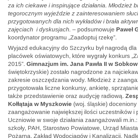
za ich ciekawe i inspirujące działania. Młodzież b
tegorocznym wyjeździe z zainteresowaniem słuc
przygotowanych dla nich wykładów i brała aktyw
zajęciach i dyskusjach.
– podsumowuje
Paweł 
koordynator programu „Zaadoptuj rzekę”.
Wyjazd edukacyjny do Szczyrku był nagrodą dla 
placówek oświatowych, które wygrały konkurs „Z
2015”.
Gimnazjum im. Jana Pawła II w Sobkow
świętokrzyskie) zostało nagrodzone za najcieka
zakresie oszczędzania wody. Młodzież z zaang
przygotowała liczne konkursy, ankietę, sprzątani
także przedstawienie oraz audycję radiową.
Zesp
Kołłątaja w Myszkowie
(woj. śląskie) doceniony
zaangażowanie największej ilości uczestników i
Uczniowie w swoje działania zaangażowali m.in.
szkoły, PAH, Starostwo Powiatowe, Urząd Miasta
Pożarną, Zakład Wodociągów i Kanalizacji, Nadle