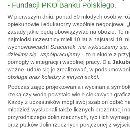
- Fundacji PKO Banku Polskiego.
W pierwszym dniu, ponad 50 młodych osób w ró
opiekunowie i edukatorzy wspólnie negocjowali „k
zasady jakie będą obowiązywać na obozie. To nie
najmłodsi uczestnicy mieli 10 lat a najstarsi 19, 
wychowawcach!
Szacunek, nie wykluczamy się, 
dzielimy się, współpracujemy
- to niektóre z przy
pomogły w integracji i wspólnej pracy. Dla
Jakub
ważne, udało się je zrealizować, w podsumowani
obsługa oraz koledzy z innych szkół.
Podczas zajęć projektowania i wycinania symbol
rzeką czy wodą powstało wiele ciekawych graficz
Każdy z uczestników mógł swój szablon odbić na 
młodzież wysłuchali także licznych prezentacji n
przyrodniczego dolin rzecznych, ryb i ich wyma
oraz ptaków dolin rzecznych połączonej z wyjści