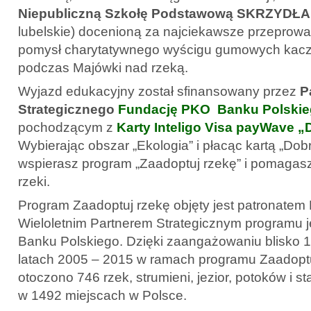
Niepubliczną Szkołę Podstawową SKRZYDŁA 
lubelskie) docenioną za najciekawsze przeprowa
pomysł charytatywnego wyścigu gumowych kacze
podczas Majówki nad rzeką.
Wyjazd edukacyjny został sfinansowany przez
P
Strategicznego
Fundację PKO Banku Polski
pochodzącym z
Karty Inteligo Visa payWave „
Wybierając obszar „Ekologia” i płacąc kartą „Dob
wspierasz program „Zaadoptuj rzekę” i pomagasz
rzeki.
Program Zaadoptuj rzekę objęty jest patronatem 
Wieloletnim Partnerem Strategicznym programu 
Banku Polskiego. Dzięki zaangażowaniu blisko 
latach 2005 – 2015 w ramach programu Zaadoptu
otoczono 746 rzek, strumieni, jezior, potoków i s
w 1492 miejscach w Polsce.