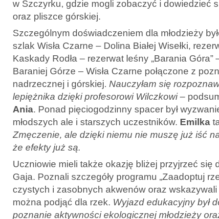
w Szczyrku, gdzie mogli zobaczyć i dowiedzieć si
oraz pliszce górskiej.
Szczególnym doświadczeniem dla młodzieży było
szlak Wisła Czarne – Dolina Białej Wisełki, rezer
Kaskady Rodła – rezerwat leśny „Barania Góra”
Baraniej Górze – Wisła Czarne połączone z poz
nadrzecznej i górskiej.
Nauczyłam się rozpoznaw
lepiężnika dzięki profesorowi Wilczkowi
– podsum
Ania
. Ponad pięciogodzinny spacer był wyzwanie
młodszych ale i starszych uczestników.
Emilka
t
Zmęczenie, ale dzięki niemu nie muszę już iść na
że efekty już są.
Uczniowie mieli także okazję bliżej przyjrzeć się
Gaja. Poznali szczegóły programu „Zaadoptuj rz
czystych i zasobnych akwenów oraz wskazywali j
można podjąć dla rzek.
Wyjazd edukacyjny był d
poznanie aktywności ekologicznej młodzieży or