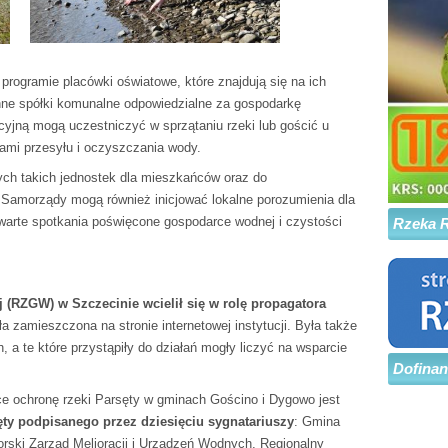
ogramie placówki oświatowe, które znajdują się na ich
inne spółki komunalne odpowiedzialne za gospodarkę
yjną mogą uczestniczyć w sprzątaniu rzeki lub gościć u
ami przesyłu i oczyszczania wody.
ych takich jednostek dla mieszkańców oraz do
 Samorządy mogą również inicjować lokalne porozumienia dla
twarte spotkania poświęcone gospodarce wodnej i czystości
Rzeka 
(RZGW) w Szczecinie wcielił się w rolę propagatora
ła zamieszczona na stronie internetowej instytucji. Była także
a te które przystąpiły do działań mogły liczyć na wsparcie
Dofina
ce ochronę rzeki Parsęty w gminach Gościno i Dygowo jest
ęty
podpisanego przez dziesięciu sygnatariuszy
: Gmina
ski Zarząd Melioracji i Urządzeń Wodnych, Regionalny