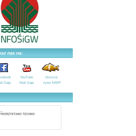
esz nas na:
cebook
YouTube
Jeszcze
ub Gaja
Klub Gaja
żywy KARP