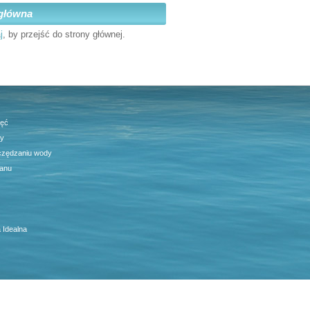
główna
j
, by przejść do strony głównej.
jęć
ty
czędzaniu wody
anu
 Idealna