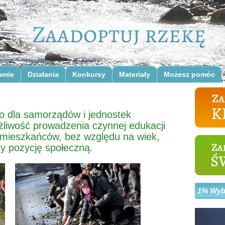
amie
Działania
Konkursy
Materiały
Możesz pomóc
o dla samorządów i jednostek
ożliwość prowadzenia czynnej edukacji
 mieszkańców, bez względu na wiek,
zy pozycję społeczną.
1% Wybi