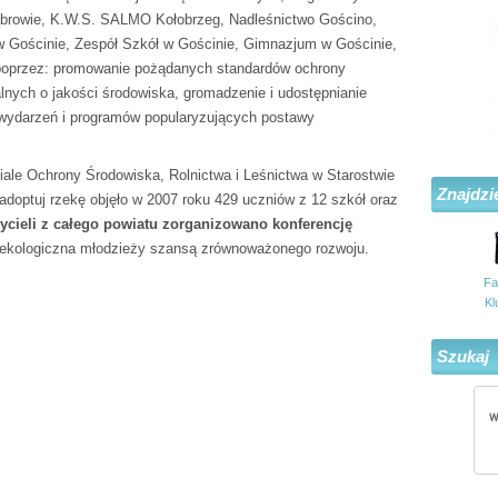
Ząbrowie, K.W.S. SALMO Kołobrzeg, Nadleśnictwo Gościno,
 Gościnie, Zespół Szkół w Gościnie, Gimnazjum w Gościnie,
 poprzez: promowanie pożądanych standardów ochrony
lnych o jakości środowiska, gromadzenie i udostępnianie
 wydarzeń i programów popularyzujących postawy
le Ochrony Środowiska, Rolnictwa i Leśnictwa w Starostwie
Znajdzi
ptuj rzekę objęło w 2007 roku 429 uczniów z 12 szkół oraz
ycieli z całego powiatu zorganizowano konferencję
ekologiczna młodzieży szansą zrównoważonego rozwoju.
Fa
Kl
Szukaj