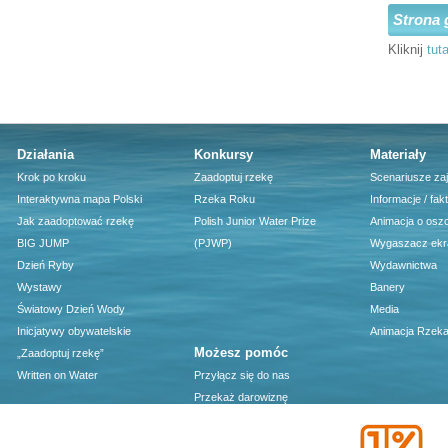
Strona 
Kliknij
tuta
Działania
Konkursy
Materiały
Krok po kroku
Zaadoptuj rzekę
Scenariusze za
Interaktywna mapa Polski
Rzeka Roku
Informacje / fak
Jak zaadoptować rzekę
Polish Junior Water Prize
Animacja o osz
BIG JUMP
(PJWP)
Wygaszacz ekr
Dzień Ryby
Wydawnictwa
Wystawy
Banery
Światowy Dzień Wody
Media
Inicjatywy obywatelskie
Animacja Rzeka
Możesz pomóc
„Zaadoptuj rzekę”
Written on Water
Przyłącz się do nas
Przekaż darowiznę
1 procent podatku - darmowy
program PIT