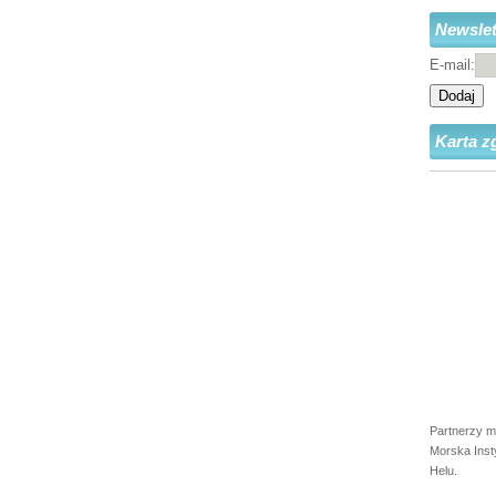
Newslet
E-mail:
Dodaj
Karta z
Partnerzy m
Morska Inst
Helu.