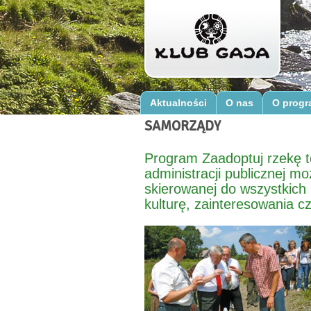
Aktualności
O nas
O progr
SAMORZĄDY
Program Zaadoptuj rzekę t
administracji publicznej m
skierowanej do wszystkich
kulturę, zainteresowania c