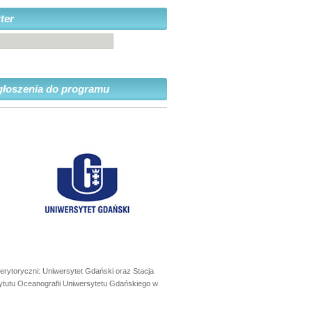
ter
głoszenia do programu
erytoryczni: Uniwersytet Gdański oraz Stacja
ytutu Oceanografii Uniwersytetu Gdańskiego w