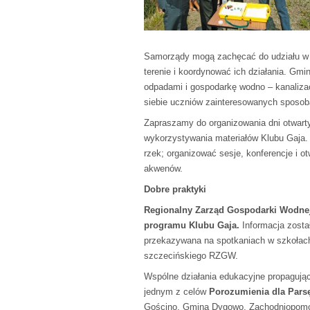
Samorządy mogą zachęcać do udziału w pr
terenie i koordynować ich działania. Gm
odpadami i gospodarkę wodno – kanalizac
siebie uczniów zainteresowanych sposob
Zapraszamy do organizowania dni otwart
wykorzystywania materiałów Klubu Gaja.
rzek; organizować sesje, konferencje i o
akwenów.
Dobre praktyki
Regionalny Zarząd Gospodarki Wodnej 
programu Klubu Gaja.
Informacja zosta
przekazywana na spotkaniach w szkołach, 
szczecińskiego RZGW.
Wspólne działania edukacyjne propagują
jednym z celów
Porozumienia dla Pars
Gościno, Gmina Dygowo, Zachodniopomor