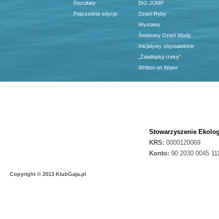
Rezultaty
BIG JUMP
Poprzednie edycje
Dzień Ryby
Wystawy
Światowy Dzień Wody
Inicjatywy obywatelskie
„Zaadoptuj rzekę”
Written on Water
Stowarzyszenie Ekolog
KRS:
0000120069
Konto:
90 2030 0045 11
Copyright © 2013 KlubGaja.pl