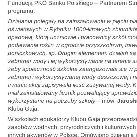
Fundacją PKO Banku Polskiego – Partnerem Str
programu.
Działania polegały na zainstalowaniu w pięciu p
oświatowych w Rybniku 1000-litrowych zbiornik
opadową, którą uczniowie i pracownicy szkół m
podlewania roślin w ogrodzie przyszkolnym, trawn
doniczkowych, itp. Drugim elementem działań są m
zebranej wody i jej wykorzystywanie na terenie s
żeby społeczność szkolna zaangażowała się w p
zebranej i wykorzystywanej wody deszczowej i n
trwania akcji zapisywała ilość zużywanej wody. 
miał zainstalowany licznik pozwalający sprawdzić
wykorzystane na potrzeby szkoły
– mówi
Jarosł
Klubu Gaja.
W szkołach edukatorzy Klubu Gaja przeprowadzil
zasobów wodnych, przyrodniczych i kulturowych 
innych akwenów w Polsce. Omówiono działania s