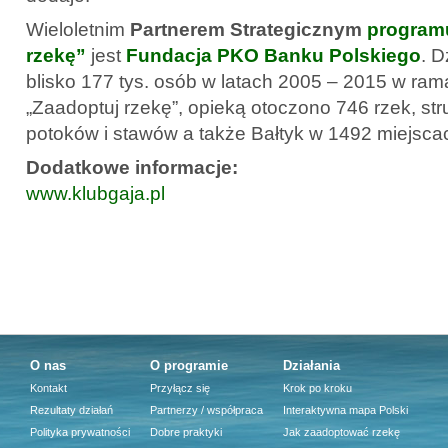
Wieloletnim
Partnerem Strategicznym
programu
rzekę”
jest
Fundacja PKO Banku Polskiego
. 
blisko 177 tys. osób w latach 2005 – 2015 w ra
„Zaadoptuj rzekę”, opieką otoczono 746 rzek, stru
potoków i stawów a także Bałtyk w 1492 miejsca
Dodatkowe informacje:
www.klubgaja.pl
O nas
O programie
Działania
Kontakt
Przyłącz się
Krok po kroku
Rezultaty działań
Partnerzy / współpraca
Interaktywna mapa Polski
Polityka prywatności
Dobre praktyki
Jak zaadoptować rzekę