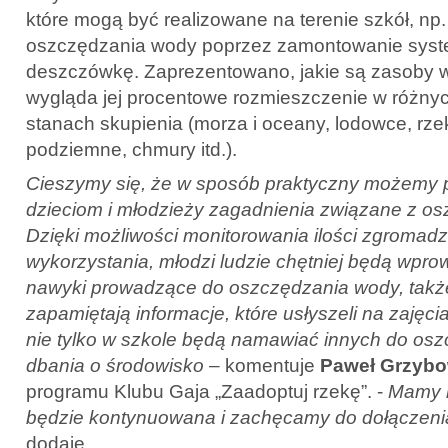
które mogą być realizowane na terenie szkół, np
oszczędzania wody poprzez zamontowanie sys
deszczówkę. Zaprezentowano, jakie są zasoby wo
wygląda jej procentowe rozmieszczenie w różnyc
stanach skupienia (morza i oceany, lodowce, rzek
podziemne, chmury itd.).
Cieszymy się, że w sposób praktyczny możemy 
dzieciom i młodzieży zagadnienia związane z o
Dzięki możliwości monitorowania ilości zgromadzo
wykorzystania, młodzi ludzie chętniej będą wpr
nawyki prowadzące do oszczędzania wody, także p
zapamiętają informacje, które usłyszeli na zajęc
nie tylko w szkole będą namawiać innych do osz
dbania o środowisko
– komentuje
Paweł Grzybo
programu Klubu Gaja „Zaadoptuj rzekę”. -
Mamy n
będzie kontynuowana i zachęcamy do dołączenia
dodaje.