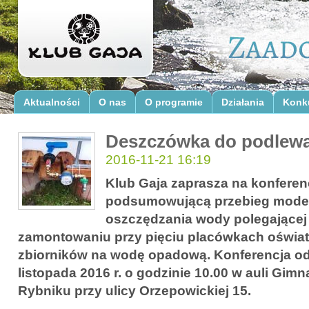
Aktualności
O nas
O programie
Działania
Konk
Deszczówka do podlewa
2016-11-21 16:19
Klub Gaja zaprasza na konferen
podsumowującą przebieg model
oszczędzania wody polegającej 
zamontowaniu przy pięciu placówkach oświa
zbiorników na wodę opadową. Konferencja od
listopada 2016 r. o godzinie 10.00 w auli Gimn
Rybniku przy ulicy Orzepowickiej 15.