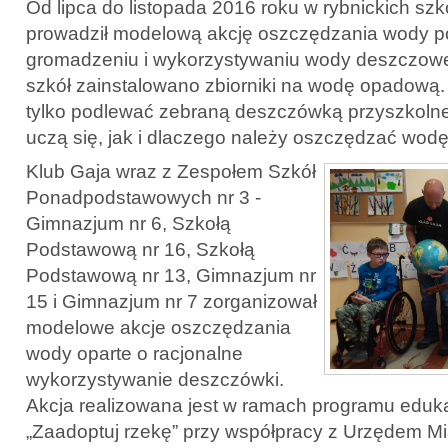
Od lipca do listopada 2016 roku w rybnickich sz
prowadził modelową akcję oszczędzania wody p
gromadzeniu i wykorzystywaniu wody deszczowe
szkół zainstalowano zbiorniki na wodę opadową
tylko podlewać zebraną deszczówką przyszkolne 
uczą się, jak i dlaczego należy oszczędzać wodę
Klub Gaja wraz z Zespołem Szkół
Ponadpodstawowych nr 3 -
Gimnazjum nr 6, Szkołą
Podstawową nr 16, Szkołą
Podstawową nr 13, Gimnazjum nr
15 i Gimnazjum nr 7 zorganizował
modelowe akcje oszczędzania
wody oparte o racjonalne
wykorzystywanie deszczówki.
Akcja realizowana jest w ramach programu eduka
„Zaadoptuj rzekę” przy współpracy z Urzędem Mi