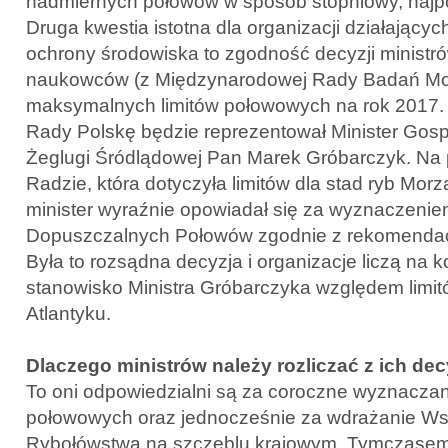
nadmiernych połowów w sposób stopniowy, najpó
Druga kwestia istotna dla organizacji działający
ochrony środowiska to zgodność decyzji minist
naukowców (z Międzynarodowej Rady Badań Mor
maksymalnych limitów połowowych na rok 2017.
Rady Polskę będzie reprezentował Minister Gospo
Żeglugi Śródlądowej Pan Marek Gróbarczyk. Na 
Radzie, która dotyczyła limitów dla stad ryb Mor
minister wyraźnie opowiadał się za wyznaczenie
Dopuszczalnych Połowów zgodnie z rekomenda
Była to rozsądna decyzja i organizacje liczą na
stanowisko Ministra Gróbarczyka względem limi
Atlantyku.
Dlaczego ministrów należy rozliczać z ich dec
To oni odpowiedzialni są za coroczne wyznaczan
połowowych oraz jednocześnie za wdrażanie Wspó
Rybołówstwa na szczeblu krajowym. Tymczasem