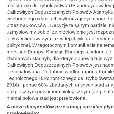
ministrowie ds. rybołówstwa UE zadecydowali w
Całkowitych Dopuszczalnych Połowów Atlantyku
wschodniego o limitach wykraczających ponad p
przez naukowców . Decyzje te są tym bardziej nie
uzmysłowimy sobie, że przełowienie jest rozpoz
niekwestionowanym już w tej chwili problemem, 
politycznej. W tegorocznym komunikacie na tem
morskich Europy Komisja Europejska informuje, 
zbadanych stad ryb, dla których obowiązuje wyz
Całkowitych Dopuszczalnych Połowów jest nadm
eksploatowana. Podobnie według raportu Komit
Technicznego i Ekonomicznego ds. Rybołówstw
2016r., ponad 60% zbadanych unijnych stad znaj
bezpiecznym poziomem biologicznym (ang. safe bio
niemal połowa stad jest przełowiona.
A może decydentów przekonają korzyści płyn
przełowienia?