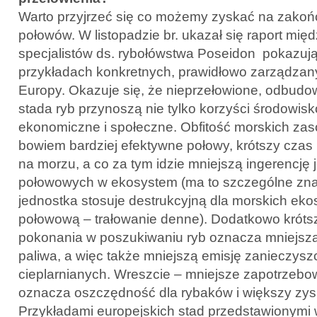
Warto przyjrzeć się co możemy zyskać na zako
połowów. W listopadzie br. ukazał się raport mi
specjalistów ds. rybołówstwa Poseidon pokazują
przykładach konkretnych, prawidłowo zarządzany
Europy. Okazuje się, że nieprzełowione, odbudo
stada ryb przynoszą nie tylko korzyści środowisk
ekonomiczne i społeczne. Obfitość morskich za
bowiem bardziej efektywne połowy, krótszy czas
na morzu, a co za tym idzie mniejszą ingerencję 
połowowych w ekosystem (ma to szczególne znac
jednostka stosuje destrukcyjną dla morskich ek
połowową – trałowanie denne). Dodatkowo króts
pokonania w poszukiwaniu ryb oznacza mniejsz
paliwa, a więc także mniejszą emisję zanieczys
cieplarnianych. Wreszcie – mniejsze zapotrzebo
oznacza oszczędność dla rybaków i większy zys
Przykładami europejskich stad przedstawionymi w