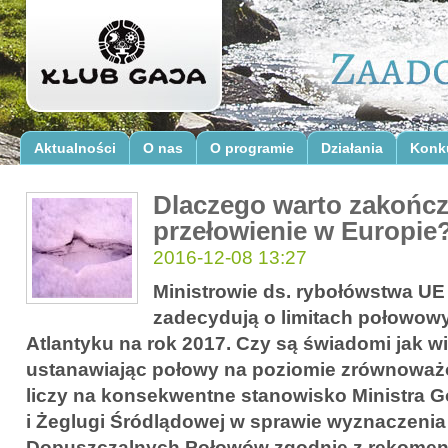
Aktualności
O nas
O programie
Działania
Konk
Dlaczego warto zakońc
przełowienie w Europie
2016-12-08 13:27
Ministrowie ds. rybołówstwa UE j
zadecydują o limitach połowowy
Atlantyku na rok 2017. Czy są świadomi jak 
ustanawiając połowy na poziomie zrównowa
liczy na konsekwentne stanowisko Ministra G
i Żeglugi Śródlądowej w sprawie wyznaczenia
Dopuszczalnych Połowów zgodnie z rekomen