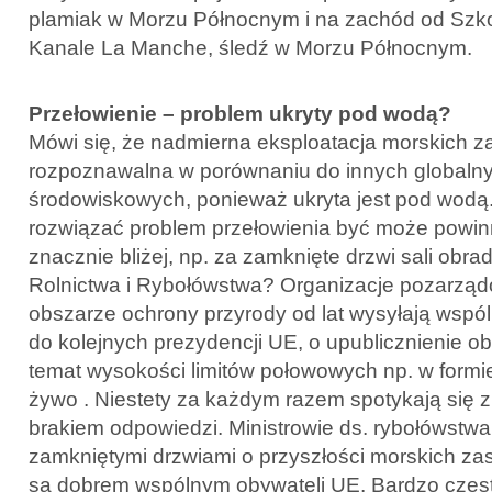
plamiak w Morzu Północnym i na zachód od Szko
Kanale La Manche, śledź w Morzu Północnym.
Przełowienie – problem ukryty pod wodą?
Mówi się, że nadmierna eksploatacja morskich za
rozpoznawalna w porównaniu do innych globaln
środowiskowych, ponieważ ukryta jest pod wod
rozwiązać problem przełowienia być może powin
znacznie bliżej, np. za zamknięte drzwi sali obra
Rolnictwa i Rybołówstwa? Organizacje pozarząd
obszarze ochrony przyrody od lat wysyłają wspóln
do kolejnych prezydencji UE, o upublicznienie o
temat wysokości limitów połowowych np. w formie
żywo . Niestety za każdym razem spotykają się 
brakiem odpowiedzi. Ministrowie ds. rybołówstw
zamkniętymi drzwiami o przyszłości morskich za
są dobrem wspólnym obywateli UE. Bardzo częst