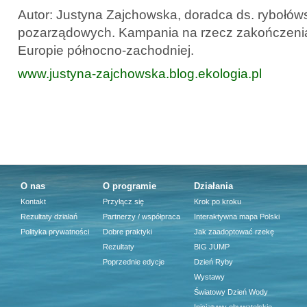
Autor: Justyna Zajchowska, doradca ds. rybołóws
pozarządowych. Kampania na rzecz zakończenia
Europie północno-zachodniej.
www.justyna-zajchowska.blog.ekologia.pl
O nas
O programie
Działania
Kontakt
Przyłącz się
Krok po kroku
Rezultaty działań
Partnerzy / współpraca
Interaktywna mapa Polski
Polityka prywatności
Dobre praktyki
Jak zaadoptować rzekę
Rezultaty
BIG JUMP
Poprzednie edycje
Dzień Ryby
Wystawy
Światowy Dzień Wody