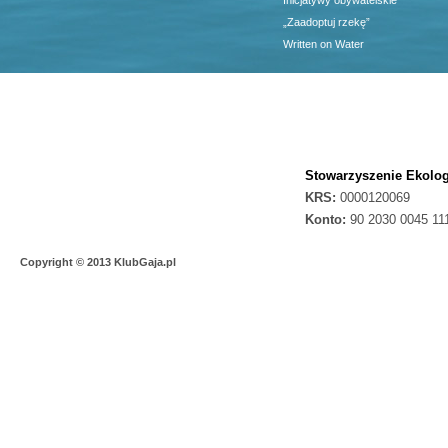
Inicjatywy obywatelskie
„Zaadoptuj rzekę”
Written on Water
Stowarzyszenie Ekolog
KRS:
0000120069
Konto:
90 2030 0045 11
Copyright © 2013 KlubGaja.pl