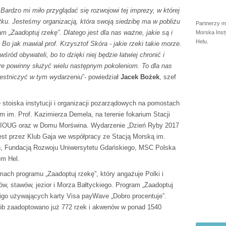
Bardzo mi miło przyglądać się rozwojowi tej imprezy, w której
ku. Jesteśmy organizacją, która swoją siedzibę ma w pobliżu
Partnerzy m
am „Zaadoptuj rzekę”. Dlatego jest dla nas ważne, jakie są i
Morska Inst
Helu.
 Bo jak mawiał prof. Krzysztof Skóra - jakie rzeki takie morze.
ód obywateli, bo to dzięki niej będzie łatwiej chronić i
re powinny służyć wielu następnym pokoleniom. To dla nas
estniczyć w tym wydarzeniu
”- powiedział
Jacek Bożek
, szef
stoiska instytucji i organizacji pozarządowych na pomostach
m. Prof. Kazimierza Demela, na terenie fokarium Stacji
ry IOUG oraz w Domu Morświna. Wydarzenie „Dzień Ryby 2017
jest przez Klub Gaja we współpracy ze Stacją Morską im.
u, Fundacją Rozwoju Uniwersytetu Gdańskiego, MSC Polska
em Hel.
ach programu „Zaadoptuj rzekę”, który angażuje Polki i
ów, stawów, jezior i Morza Bałtyckiego. Program „Zaadoptuj
eligo używających karty Visa payWave „Dobro procentuje”.
ób zaadoptowano już 772 rzek i akwenów w ponad 1540