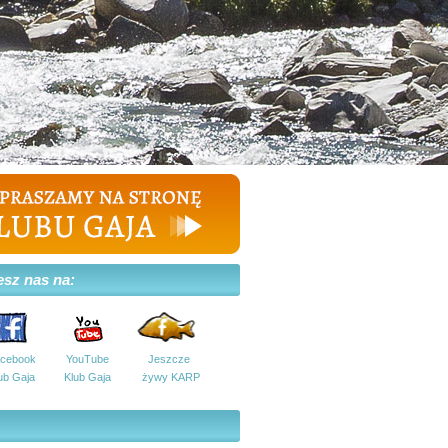
esz nas na:
cebook
YouTube
Jeszcze
ub Gaja
Klub Gaja
żywy KARP