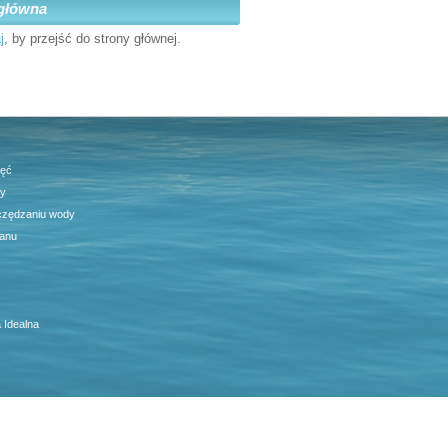
główna
j
, by przejść do strony głównej.
jęć
ty
czędzaniu wody
anu
 Idealna