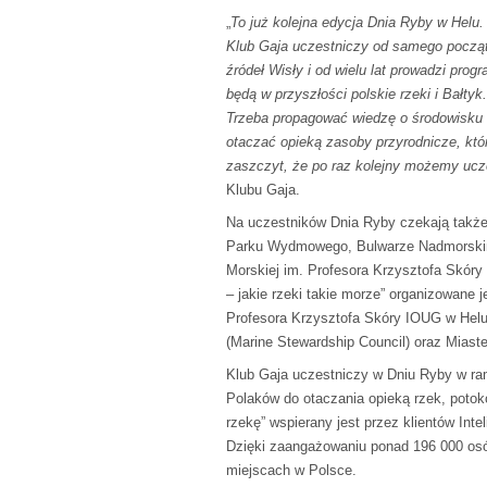
„
To już kolejna edycja Dnia Ryby w Helu. 
Klub Gaja uczestniczy od samego począt
źródeł Wisły i od wielu lat prowadzi progr
będą w przyszłości polskie rzeki i Bałtyk.
Trzeba propagować wiedzę o środowisku wśr
otaczać opieką zasoby przyrodnicze, któ
zaszczyt, że po raz kolejny możemy ucz
Klubu Gaja.
Na uczestników Dnia Ryby czekają także 
Parku Wydmowego, Bulwarze Nadmorskim i
Morskiej im. Profesora Krzysztofa Skó
– jakie rzeki takie morze” organizowane 
Profesora Krzysztofa Skóry IOUG w Hel
(Marine Stewardship Council) oraz Miast
Klub Gaja uczestniczy w Dniu Ryby w ram
Polaków do otaczania opieką rzek, potok
rzekę” wspierany jest przez klientów Int
Dzięki zaangażowaniu ponad 196 000 os
miejscach w Polsce.