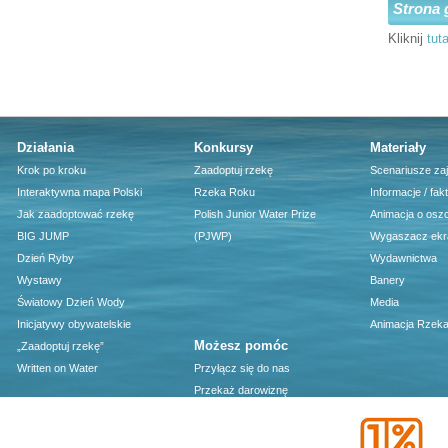
Strona 
Kliknij
tuta
Działania
Konkursy
Materiały
Krok po kroku
Zaadoptuj rzekę
Scenariusze za
Interaktywna mapa Polski
Rzeka Roku
Informacje / fak
Jak zaadoptować rzekę
Polish Junior Water Prize
Animacja o osz
BIG JUMP
(PJWP)
Wygaszacz ekr
Dzień Ryby
Wydawnictwa
Wystawy
Banery
Światowy Dzień Wody
Media
Inicjatywy obywatelskie
Animacja Rzeka
Możesz pomóc
„Zaadoptuj rzekę”
Written on Water
Przyłącz się do nas
Przekaż darowiznę
1 procent podatku - darmowy
program PIT