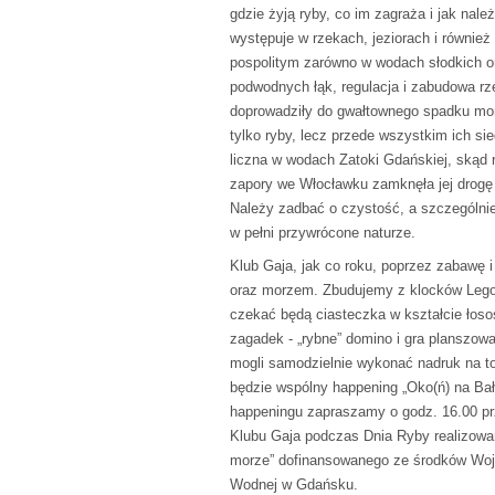
gdzie żyją ryby, co im zagraża i jak nale
występuje w rzekach, jeziorach i również
pospolitym zarówno w wodach słodkich or
podwodnych łąk, regulacja i zabudowa rze
doprowadziły do gwałtownego spadku mor
tylko ryby, lecz przede wszystkim ich si
liczna w wodach Zatoki Gdańskiej, skąd r
zapory we Włocławku zamknęła jej drogę 
Należy zadbać o czystość, a szczególnie 
w pełni przywrócone naturze.
Klub Gaja, jak co roku, poprzez zabawę
oraz morzem. Zbudujemy z klocków Lego 
czekać będą ciasteczka w kształcie łoso
zagadek - „rybne” domino i gra planszowa
mogli samodzielnie wykonać nadruk na t
będzie wspólny happening „Oko(ń) na Bał
happeningu zapraszamy o godz. 16.00 prz
Klubu Gaja podczas Dnia Ryby realizowan
morze” dofinansowanego ze środków Woj
Wodnej w Gdańsku.