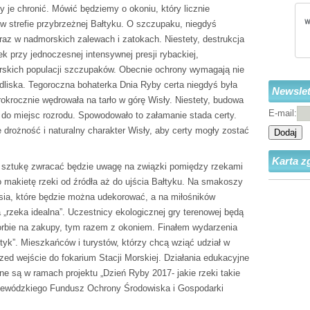
ży je chronić. Mówić będziemy o okoniu, który licznie
 w strefie przybrzeżnej Bałtyku. O szczupaku, niegdyś
az w nadmorskich zalewach i zatokach. Niestety, destrukcja
k przy jednoczesnej intensywnej presji rybackiej,
skich populacji szczupaków. Obecnie ochrony wymagają nie
edliska. Tegoroczna bohaterka Dnia Ryby certa niegdyś była
Newslet
okrocznie wędrowała na tarło w górę Wisły. Niestety, budowa
E-mail:
do miejsc rozrodu. Spowodowało to załamanie stada certy.
drożność i naturalny charakter Wisły, aby certy mogły zostać
Dodaj
Karta z
 i sztukę zwracać będzie uwagę na związki pomiędzy rzekami
makietę rzeki od źródła aż do ujścia Bałtyku. Na smakoszy
sia, które będzie można udekorować, a na miłośników
 „rzeka idealna”. Uczestnicy ekologicznej gry terenowej będą
orbie na zakupy, tym razem z okoniem. Finałem wydarzenia
tyk”. Mieszkańców i turystów, którzy chcą wziąć udział w
ed wejście do fokarium Stacji Morskiej. Działania edukacyjne
e są w ramach projektu „Dzień Ryby 2017- jakie rzeki takie
ewódzkiego Fundusz Ochrony Środowiska i Gospodarki