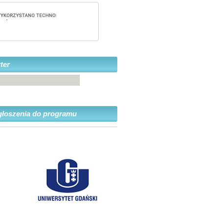
ter
głoszenia do programu