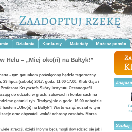
amie
Działania
Konkursy
Materiały
Możesz pomóc
w Helu – „Miej oko(ń) na Bałtyk!”
certa - tym gatunkom poświęcony będzie tegoroczny
 29 lipca (sobota) 2017, godz. 11.00-17.00. Klub Gaja i
Znajdzi
 Profesora Krzysztofa Skóry Instytutu Oceanografii
szają do udziału w grach, zabawach i konkursach na
rodzime gatunki ryb. Tradycyjnie o godz. 16.00 odbędzie
Fa
 hasłem „Oko(ń) na Bałtyk”! Warto wziąć udział w tym
Kl
nizacje oraz obywateli wokół ochrony zasobów Morza
Szukaj
ele atrakcji, dzięki którym będą mogli dowiedzieć się jak i