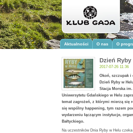
Aktualności
O nas
O progr
Dzień Ryby 
2017-07-26 11:36
Okoń, szczupak i 
Dzień Ryby w Helu,
Stacja Morska im.
Uniwersytetu Gdańskiego w Helu zapra
temat zagrożeń, z którymi mierzą się 
się wspólny happening, tym razem pod
wydarzeniu łączącym instytucje, orga
Bałtyckiego.
Na uczestników Dnia Ryby w Helu czeka wi