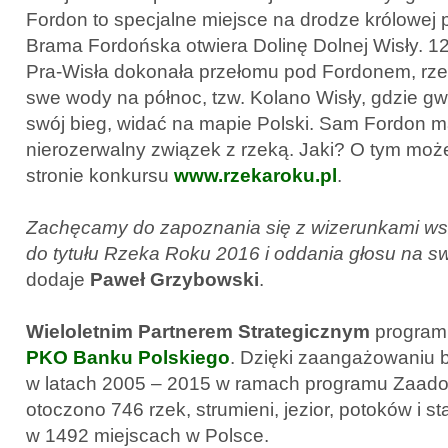
Fordon to specjalne miejsce na drodze królowej p
Brama Fordońska otwiera Dolinę Dolnej Wisły. 12 
Pra-Wisła dokonała przełomu pod Fordonem, rze
swe wody na północ, tzw. Kolano Wisły, gdzie gw
swój bieg, widać na mapie Polski. Sam Fordon ma
nierozerwalny związek z rzeką. Jaki? O tym moż
stronie konkursu
www.rzekaroku.pl
.
Zachęcamy do zapoznania się z wizerunkami ws
do tytułu Rzeka Roku 2016 i oddania głosu na s
dodaje
Paweł Grzybowski
.
Wieloletnim Partnerem Strategicznym
program
PKO Banku Polskiego
. Dzięki zaangażowaniu 
w latach 2005 – 2015 w ramach programu Zaadop
otoczono 746 rzek, strumieni, jezior, potoków i s
w 1492 miejscach w Polsce.