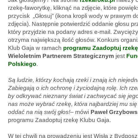
rzekę-faworytkę, kliknąć na zdjęcie, które powięks
przycisk „Głosuj” (ikona kropli wody w prawym 
zdjęcia). Następnie potwierdzić oddanie głosu prze
który przyjdzie na podany adres e-mail. Zwycięży 
otrzyma największą ilość głosów. Konkurs organ
Klub Gaja w ramach
programu Zaadoptuj rzekę
Wieloletnim
Partnerem Strategicznym
jest
Fun
Polskiego
.
Są ludzie, którzy kochają rzeki i znają ich niejed
Zabiegają o ich ochronę i życiodajną rolę. Ich rz
by odkrywać nieznany świat i zachwycać się jeg
nas może wybrać rzekę, która najbardziej mu si
oddać na nią swój głos!
– mówi
Paweł Grzybows
programu Zaadoptuj rzekę Klubu Gaja.
W tej chwili na prowadzeniu jest Wisła z Bydgosz