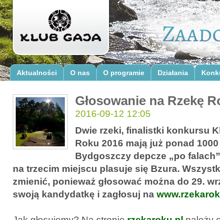
Aktualności
O nas
O programie
Działania
Konk
Głosowanie na Rzekę R
2016-09-12 12:05
Dwie rzeki, finalistki konkursu
Roku 2016 mają już ponad 1000 
Bydgoszczy depcze „po falach”
na trzecim miejscu plasuje się Bzura. Wszyst
zmienić, ponieważ głosować można do 29. wr
swoją kandydatkę i zagłosuj na
www.rzekarok
Jak głosujemy? Na stronie
rzekaroku.pl
należy 