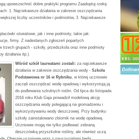
ogą upowszechnić dobre praktyki programu Zaadoptuj rzekę.
iach: 1. Najciekawsze działania w zakresie oszczędzania
większej liczby uczestników i podmiotów, 3. Najciekawsze
acówki oświatowe, jak i inne podmioty, takie jak:
ucje, firmy. Z nadesłanych zgłoszeń popartych
w trzech grupach - szkoły, przedszkola oraz inne podmioty
y działania itp.).
Wśród szkół laureatami zostali:
za najciekawsze
Dofina
działania w zakresie oszczędzania wody -
Szkoła
Podstawowa nr 16 w Rybniku
, w której uczniowie
zaczęli oszczędzać wodę opadową i wykorzystują ją
do podlewania szkolnych roślin. Od lipca do listopada
2016 roku Klub Gaja prowadził modelową akcję
oszczędzania wody polegającą na gromadzeniu i
wykorzystywaniu wody deszczowej. Przy budynku
szkoły zainstalowano zbiornik na wodę opadową.
Uczniowie mogą nie tylko podlewać zebraną
deszczówką przyszkolne rośliny, ale również uczą
odę. Obecnie uczniowie wraz z nauczycielami będą