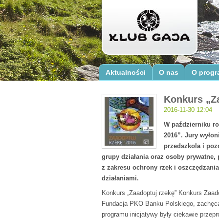
Aktualności
O nas
O progr
Konkurs „Za
2016-11-30 12:04
W październiku ro
2016”. Jury wyłon
przedszkola i pozo
grupy działania oraz osoby prywatne, 
z zakresu ochrony rzek i oszczędzan
działaniami.
Konkurs „Zaadoptuj rzekę” Konkurs Zaado
Fundacja PKO Banku Polskiego, zachęca 
programu inicjatywy były ciekawie przepr