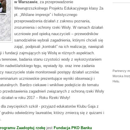
w Warszawie
, za przeprowadzenie
Wewnątrzszkolnego Projektu Edukacyjnego klasy 2a
pt. „Wiślane impresje” i holistycznego
przeprowadzenia działań z zakresu poznania,
zrozumienia i ochrony rzeki Wisły. W ramach działań
uczniowie pod opieką nauczycieli – przewodników
samodzielnie wybrali zagadnienia, którymi chcieli się
zająć, podpisali „kontrakt” na ich realizację, nawiązali
ji i fundacji zajmujących się Wisłą w różnych aspektach.
a terenowe, badania stanu czystości wody z wykorzystaniem
in nadwiślańskiego łęgu, wywiady itp. oraz inne zadania
Partnerzy m
cy nauczyciele stale monitorowali postępy działań uczniów.
Morska Inst
seminarium uczniowskie prezentujące wyniki obserwacji i
Helu.
turalnych. Bardzo ciekawe i wnikliwe podejście do tematu
do przedstawienia zagadnień związanych z ochroną rzeki Wisły
ch działań w roku 2017 – Roku Rzeki Wisły!
 dla zwycięskich szkół - przyjazd edukatorów Klubu Gaja z
grudniu odwiedzimy laureatów, którzy zmierzą się z quizami i
.
rogramu Zaadoptuj rzekę
jest
Fundacja PKO Banku