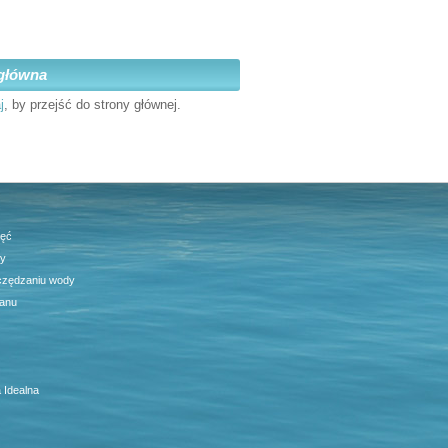
główna
j
, by przejść do strony głównej.
jęć
ty
czędzaniu wody
anu
 Idealna