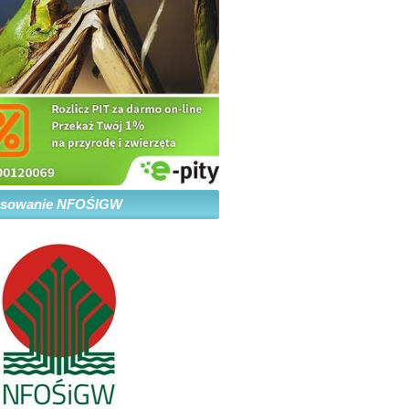
nsowanie NFOŚIGW