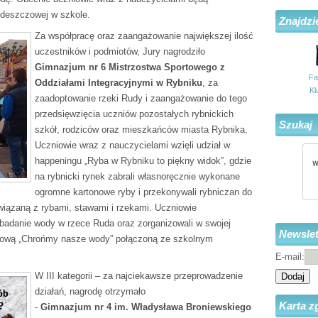
 deszczowej w szkole.
Znajdzi
Za współpracę oraz zaangażowanie największej ilość
uczestników i podmiotów, Jury nagrodziło
Gimnazjum nr 6 Mistrzostwa Sportowego z
Fa
Oddziałami Integracyjnymi w Rybniku
, za
Kl
zaadoptowanie rzeki Rudy i zaangażowanie do tego
przedsięwzięcia uczniów pozostałych rybnickich
Szukaj
szkół, rodziców oraz mieszkańców miasta Rybnika.
Uczniowie wraz z nauczycielami wzięli udział w
happeningu „Ryba w Rybniku to piękny widok”, gdzie
na rybnicki rynek zabrali własnoręcznie wykonane
ogromne kartonowe ryby i przekonywali rybniczan do
związaną z rybami, stawami i rzekami. Uczniowie
, badanie wody w rzece Ruda oraz zorganizowali w swojej
Newslet
enową „Chrońmy nasze wody” połączoną ze szkolnym
E-mail:
W III kategorii – za najciekawsze przeprowadzenie
Dodaj
działań, nagrodę otrzymało
Karta z
-
Gimnazjum nr 4 im. Władysława Broniewskiego