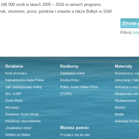
 196 000 osób w latach 2005 – 2016 w ramach programu
zek, strumieni, jezior, potoków i stawów a także Bałtyk w 1540
Strona 
Kliknij
tuta
Działania
Konkursy
Materiały
Krok po kroku
Zaadoptuj rzekę
Scenariusze za
Interaktywna mapa Polski
Rzeka Roku
Informacje / fak
Jak zaadoptować rzekę
Polish Junior Water Prize
Animacja o osz
BIG JUMP
(PJWP)
Wygaszacz ekr
Dzień Ryby
Wydawnictwa
Wystawy
Banery
Światowy Dzień Wody
Media
Inicjatywy obywatelskie
Animacja Rzeka
Możesz pomóc
„Zaadoptuj rzekę”
Written on Water
Przyłącz się do nas