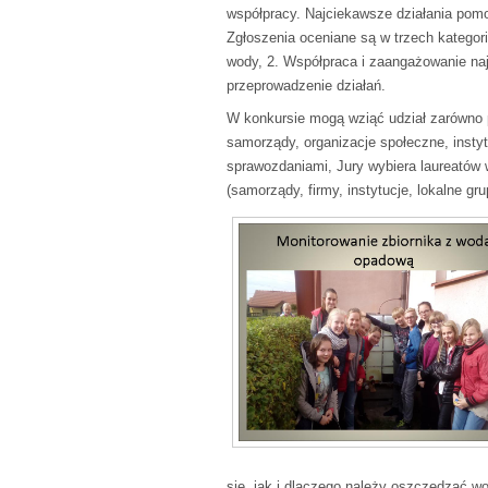
współpracy. Najciekawsze działania pom
Zgłoszenia oceniane są w trzech kategor
wody, 2. Współpraca i zaangażowanie naj
przeprowadzenie działań.
W konkursie mogą wziąć udział zarówno pl
samorządy, organizacje społeczne, instyt
sprawozdaniami, Jury wybiera laureatów 
(samorządy, firmy, instytucje, lokalne grup
się, jak i dlaczego należy oszczędzać w