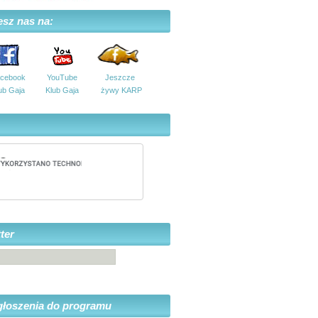
esz nas na:
cebook
YouTube
Jeszcze
ub Gaja
Klub Gaja
żywy KARP
ter
głoszenia do programu