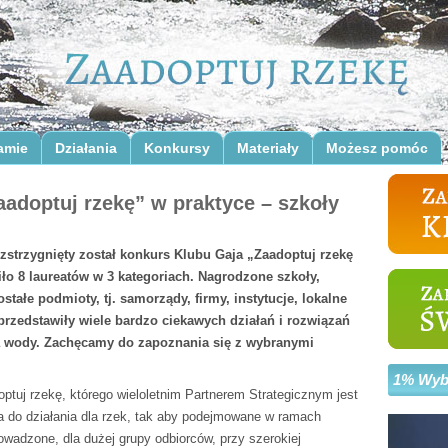
amie
Działania
Konkursy
Materiały
Możesz pomóc
adoptuj rzekę” w praktyce – szkoły
zstrzygnięty został konkurs Klubu Gaja „Zaadoptuj rzekę
iło 8 laureatów w 3 kategoriach. Nagrodzone szkoły,
stałe podmioty, tj. samorządy, firmy, instytucje, lokalne
przedstawiły wiele bardzo ciekawych działań i rozwiązań
ia wody. Zachęcamy do zapoznania się z wybranymi
1% Wybi
ptuj rzekę, którego wieloletnim Partnerem Strategicznym jest
do działania dla rzek, tak aby podejmowane w ramach
owadzone, dla dużej grupy odbiorców, przy szerokiej