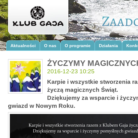
Aktualności
O nas
O programie
Działania
Konk
ŻYCZYMY MAGICZNYC
2016-12-23 10:25
Karpie i wszystkie stworzenia 
życzą magicznych Świąt.
Dziękujemy za wsparcie i życz
gwiazd w Nowym Roku.