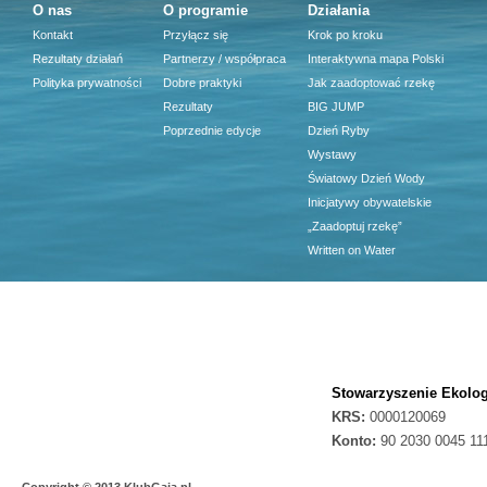
O nas
O programie
Działania
Kontakt
Przyłącz się
Krok po kroku
Rezultaty działań
Partnerzy / współpraca
Interaktywna mapa Polski
Polityka prywatności
Dobre praktyki
Jak zaadoptować rzekę
Rezultaty
BIG JUMP
Poprzednie edycje
Dzień Ryby
Wystawy
Światowy Dzień Wody
Inicjatywy obywatelskie
„Zaadoptuj rzekę”
Written on Water
Stowarzyszenie Ekolog
KRS:
0000120069
Konto:
90 2030 0045 11