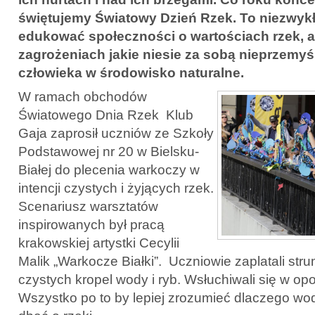
świętujemy Światowy Dzień Rzek. To niezwykł
edukować społeczności o wartościach rzek, a
zagrożeniach jakie niesie za sobą nieprzemyś
człowieka w środowisko naturalne.
W ramach obchodów
Światowego Dnia Rzek Klub
Gaja zaprosił uczniów ze Szkoły
Podstawowej nr 20 w Bielsku-
Białej do plecenia warkoczy w
intencji czystych i żyjących rzek.
Scenariusz warsztatów
inspirowanych był pracą
krakowskiej artystki Cecylii
Malik „Warkocze Białki”. Uczniowie zaplatali stru
czystych kropel wody i ryb. Wsłuchiwali się w op
Wszystko po to by lepiej zrozumieć dlaczego wod