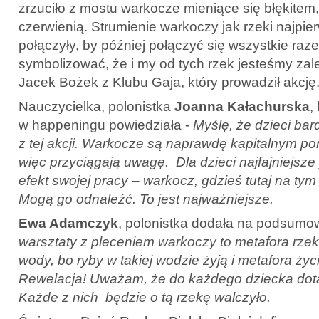
zrzuciło z mostu warkocze mieniące się błękitem,
czerwienią. Strumienie warkoczy jak rzeki najpie
połączyły, by później połączyć się wszystkie ra
symbolizować, że i my od tych rzek jesteśmy zale
Jacek Bożek z Klubu Gaja, który prowadził akcję
Nauczycielka, polonistka
Joanna Kałachurska
,
w happeningu powiedziała -
Myślę, że dzieci ba
z tej akcji. Warkocze są naprawdę kapitalnym p
więc przyciągają uwagę. Dla dzieci najfajniejsze 
efekt swojej pracy – warkocz, gdzieś tutaj na tym
Mogą go odnaleźć. To jest najważniejsze.
Ewa Adamczyk
, polonistka dodała na podsumo
warsztaty z pleceniem warkoczy to metafora rzeki
wody, bo ryby w takiej wodzie żyją i metafora życ
Rewelacja! Uważam, że do każdego dziecka dotar
Każde z nich będzie o tą rzekę walczyło.