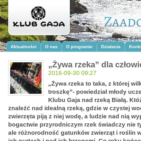
Aktualności
O nas
O programie
Działania
Konk
„Żywa rzeka” dla człowie
2016-09-30 09:27
„Żywa rzeka to taka, z której wi
troszkę”- powiedział młody ucz
Klubu Gaja nad rzeką Białą. Któż
znaleźć nad idealną rzeką, gdzie w czystej wo
zwierzęta piją z niej wodę, a ludzie nad nią w
bogactwie przyrodniczym rzek świadczy nie t
ale różnorodność gatunków zwierząt i roślin
ich nurtach i nad ich brzegami. Co roku końc