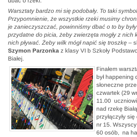
dbać o rzeki.
Warsztaty bardzo mi się podobały. To taki symbol
Przypomnienie, że wszystkie rzeki musimy chron
je zanieczyszczać, powinniśmy dbać o to by były
przydatne do picia, żeby zwierzęta mogły z nich k
nich pływać. Żeby wilk mógł napić się troszkę
– s
Szymon Parzonka
z klasy VI b Szkoły Podstawo
Białej.
Finałem warsz
był happening 
słoneczne prz
czwartek (29 w
11.00 uczniowi
nad rzekę Biał
przyłączyły się
nr 15. Wszyscy
60 osób, na ha